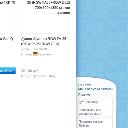
a-San Q-
Душевой уголок RGW PA-35
(RGW PA05+RGW Z-12)
700х700х1850 стекло
ДхШхВ: 70х70х185
прозрачное
Страна:
Германия
дробнее
20 106 руб.
Не доступно к заказу
Привет!
Меня зовут Аквавиль!
Я могу:
Дать справку
Рассказать про
установку ванн
Показать товары
Relisan