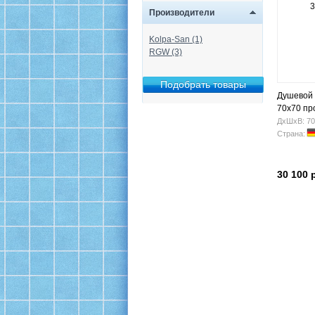
Производители
Kolpa-San (1)
RGW (3)
Душевой 
70x70 пр
ДхШхВ: 70
Страна:
30 100 