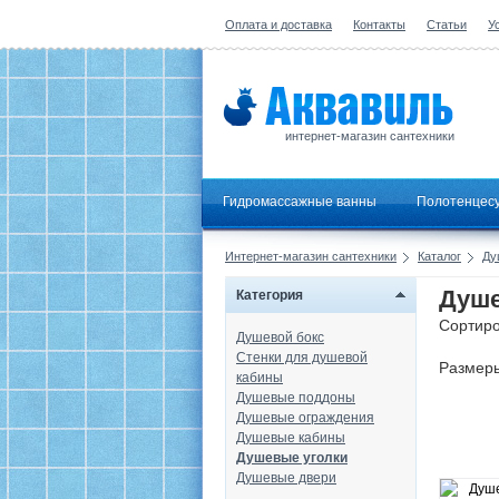
Оплата и доставка
Контакты
Статьи
У
интернет-магазин сантехники
Гидромассажные ванны
Полотенцес
Интернет-магазин сантехники
Каталог
Ду
Душе
Категория
Сортиро
Душевой бокс
Стенки для душевой
Размер
кабины
Душевые поддоны
Душевые ограждения
Душевые кабины
Душевые уголки
Душевые двери