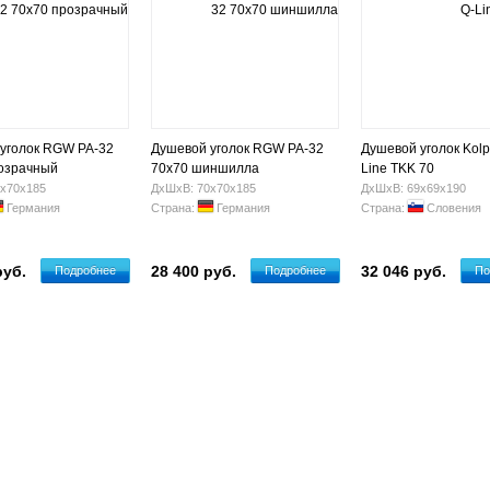
уголок RGW PA-32
Душевой уголок RGW PA-32
Душевой уголок Kolp
озрачный
70x70 шиншилла
Line TKK 70
х70х185
ДхШхВ: 70х70х185
ДхШхВ: 69х69х190
Германия
Страна:
Германия
Страна:
Словения
руб.
28 400 руб.
32 046 руб.
Подробнее
Подробнее
По