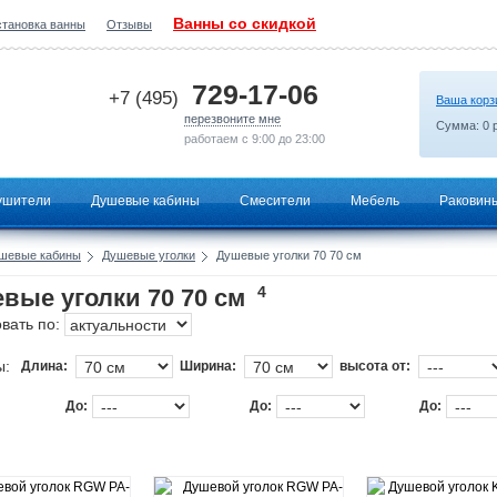
Ванны со скидкой
становка ванны
Отзывы
2026-07-04 06:50:45
729-17-06
+7 (495)
Ваша корз
перезвоните мне
Сумма:
0
р
работаем с 9:00 до 23:00
ушители
Душевые кабины
Смесители
Мебель
Раковин
шевые кабины
Душевые уголки
Душевые уголки 70 70 см
4
вые уголки 70 70 см
вать по:
ы:
Длина:
Ширина:
высота от:
До:
До:
До: