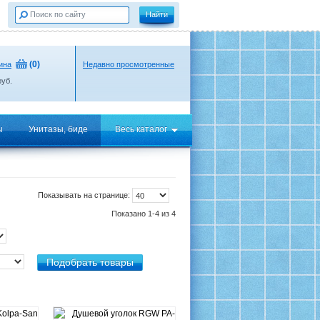
(
0
)
ина
Недавно просмотренные
уб.
ы
Унитазы, биде
Весь каталог
Показывать на странице:
Показано 1-4 из 4