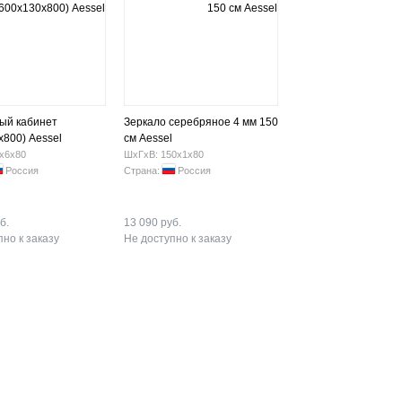
ый кабинет
Зеркало серебряное 4 мм 150
x800) Aessel
см Aessel
х6х80
ШхГхВ: 150х1х80
Россия
Страна:
Россия
б.
13 090 руб.
но к заказу
Не доступно к заказу