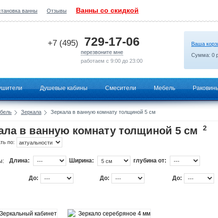
Ванны со скидкой
становка ванны
Отзывы
2026-07-09 23:53:21
729-17-06
+7 (495)
Ваша корз
перезвоните мне
Сумма:
0
р
работаем с 9:00 до 23:00
ушители
Душевые кабины
Смесители
Мебель
Раковин
бель
Зеркала
Зеркала в ванную комнату толщиной 5 см
2
ала в ванную комнату толщиной 5 см
ть по:
ы:
Длина:
Ширина:
глубина от:
До:
До:
До: