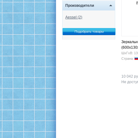
Производители
Aessel (2)
Зеркальн
(600x130
ШхГхВ: 13
Страна:
10 042 ру
Не доступ