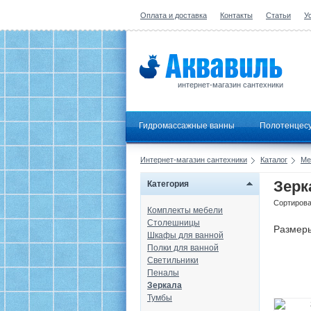
Оплата и доставка
Контакты
Статьи
У
интернет-магазин сантехники
Гидромассажные ванны
Полотенцес
Интернет-магазин сантехники
Каталог
Ме
Зерк
Категория
Сортирова
Комплекты мебели
Столешницы
Размер
Шкафы для ванной
Полки для ванной
Светильники
Пеналы
Зеркала
Тумбы