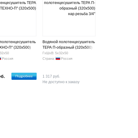
 полотенцесушитель
Водяной полотенцесушитель
ХНО-П" (320х500)
ТЕРА П-образный (320х500)
нар.резьба 3/4"
32х50
ГхШхВ: 5х32х50
Россия
Страна:
Россия
уб.
Подробнее
1 317 руб.
Не доступно к заказу