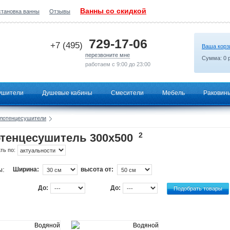
Ванны со скидкой
становка ванны
Отзывы
2026-07-08 19:31:55
729-17-06
+7 (495)
Ваша корз
перезвоните мне
Сумма:
0
р
работаем с 9:00 до 23:00
ушители
Душевые кабины
Смесители
Мебель
Раковин
лотенцесушители
2
тенцесушитель 300х500
ть по:
ы:
Ширина:
высота от:
До:
До: