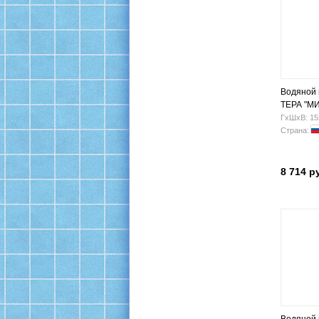
Водяной
ТЕРА "МИ
3/4" (8 п)
ГхШхВ: 15
Страна:
8 714 р