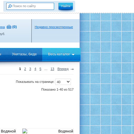
(
0
)
ина
Недавно просмотренные
уб.
ы
Унитазы, биде
Весь каталог
1
2
3
4
5
…
13
Вперед
Показывать на странице:
Показано 1-40 из 517