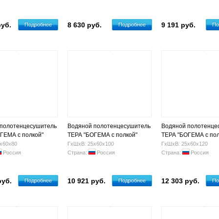
руб.
8 630 руб.
9 191 руб.
Подробнее
Подробнее
По
 полотенцесушитель
Водяной полотенцесушитель
Водяной полотенце
ГЕМА с полкой"
ТЕРА "БОГЕМА с полкой"
ТЕРА "БОГЕМА с пол
.Г. 3/4" (3+4+4 п)
600х1000 Н.Г. 3/4" (3+3+3+4
600х1200 Н.Г. 3/4" (
х60х80
ГхШхВ: 25х60х100
ГхШхВ: 25х60х120
п)
Россия
Страна:
Россия
Страна:
Россия
руб.
10 921 руб.
12 303 руб.
Подробнее
Подробнее
По