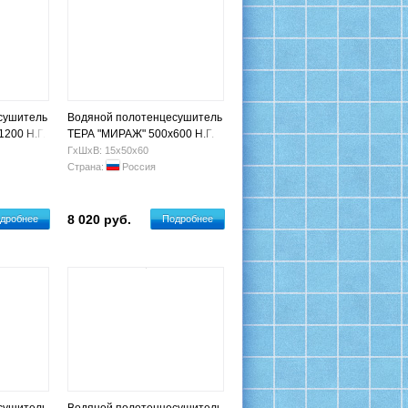
сушитель
Водяной полотенцесушитель
200 Н.Г.
ТЕРА "МИРАЖ" 500х600 Н.Г.
3/4" (5 п)
ГхШхВ: 15х50х60
Страна:
Россия
8 020 руб.
дробнее
Подробнее