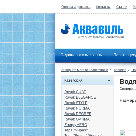
Оплата и доставка
Контакты
Статьи
У
интернет-магазин сантехники
Гидромассажные ванны
Полотенцес
Интернет-магазин сантехники
Каталог
По
Водя
Категория
Сортирова
Ravak CUBE
Ravak ELEGANCE
Размер
Ravak STYLE
Ravak NORMA
Ravak DEGREE
Ravak OPTIMA
Energy AERO
Тера "Мираж"
Тера "Лиана" (бронза)