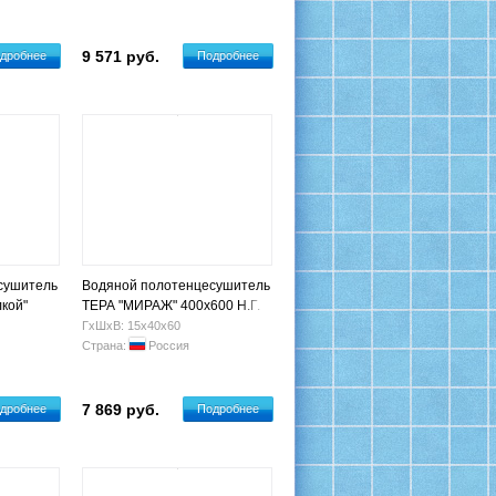
9 571 руб.
дробнее
Подробнее
сушитель
Водяной полотенцесушитель
кой"
ТЕРА "МИРАЖ" 400х600 Н.Г.
5+7+6 п)
3/4" (5 п)
ГхШхВ: 15х40х60
Страна:
Россия
7 869 руб.
дробнее
Подробнее