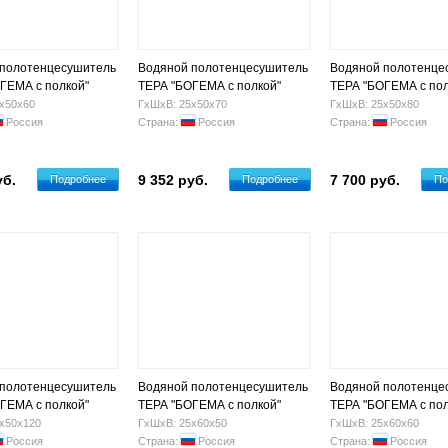
 полотенцесушитель
Водяной полотенцесушитель
Водяной полотенце
ГЕМА с полкой"
ТЕРА "БОГЕМА с полкой"
ТЕРА "БОГЕМА с пол
.Г. 3/4" (2+3+3 п)
500х700 Н.Г. 3/4" (2+4+3 п)
500х800 Н.Г. 3/4" (3
х50х60
ГхШхВ: 25х50х70
ГхШхВ: 25х50х80
Россия
Страна:
Россия
Страна:
Россия
уб.
9 352 руб.
7 700 руб.
Подробнее
Подробнее
По
 полотенцесушитель
Водяной полотенцесушитель
Водяной полотенце
ГЕМА с полкой"
ТЕРА "БОГЕМА с полкой"
ТЕРА "БОГЕМА с пол
Н.Г. 3/4" (5+7+6 п)
600х500 Н.Г. 3/4" (1+3+2 п)
600х600 Н.Г. 3/4" (2
х50х120
ГхШхВ: 25х60х50
ГхШхВ: 25х60х60
Россия
Страна:
Россия
Страна:
Россия