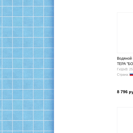
Водяной
ТЕРА "БО
400х600 Н
ГхШхВ: 25
Страна:
8 796 р