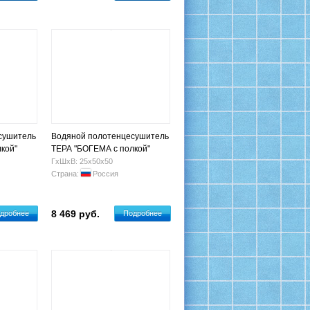
сушитель
Водяной полотенцесушитель
кой"
ТЕРА "БОГЕМА с полкой"
+4+4 п)
500х500 Н.Г. 3/4" (1+3+2 п)
ГхШхВ: 25х50х50
Страна:
Россия
8 469 руб.
дробнее
Подробнее