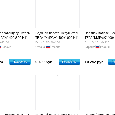
 полотенцесушитель
Водяной полотенцесушитель
Водяной полотенце
РАЖ" 400х800 Н.Г.
ТЕРА "МИРАЖ" 400х1000 Н.Г.
ТЕРА "МИРАЖ" 400х1
3/4" (11 п)
3/4" (14 п)
х40х80
ГхШхВ: 15х40х100
ГхШхВ: 15х40х120
Россия
Страна:
Россия
Страна:
Россия
уб.
9 400 руб.
10 242 руб.
Подробнее
Подробнее
По