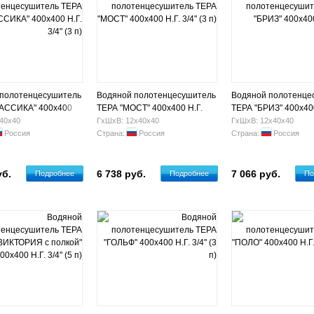
 полотенцесушитель
Водяной полотенцесушитель
Водяной полотенце
ЛАССИКА" 400х400
ТЕРА "МОСТ" 400х400 Н.Г.
ТЕРА "БРИЗ" 400х400
3 п)
3/4" (3 п)
(1+2+1 п)
40х40
ГхШхВ: 12х40х40
ГхШхВ: 12х40х40
Россия
Страна:
Россия
Страна:
Россия
уб.
6 738 руб.
7 066 руб.
Подробнее
Подробнее
По