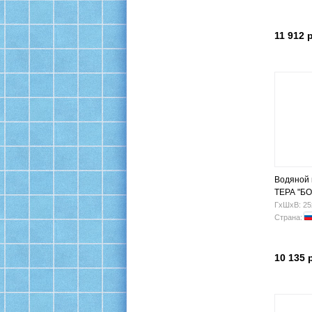
11 912 
Водяной
ТЕРА "БО
600х800 Н
ГхШхВ: 25
Страна:
10 135 