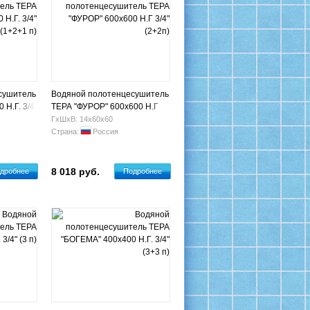
сушитель
Водяной полотенцесушитель
 Н.Г. 3/4"
ТЕРА "ФУРОР" 600х600 Н.Г
3/4" (2+2п)
ГхШхВ: 14х60х60
Страна:
Россия
8 018 руб.
дробнее
Подробнее