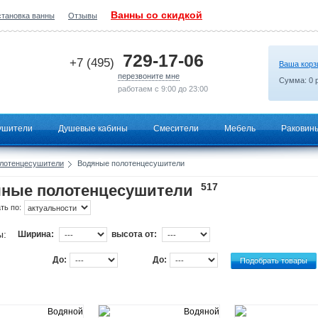
Ванны со скидкой
становка ванны
Отзывы
2026-06-21 11:02:53
729-17-06
+7 (495)
Ваша корз
перезвоните мне
Сумма:
0
р
работаем с 9:00 до 23:00
ушители
Душевые кабины
Смесители
Мебель
Раковин
лотенцесушители
Водяные полотенцесушители
517
ные полотенцесушители
ть по:
ы:
Ширина:
высота от:
До:
До: