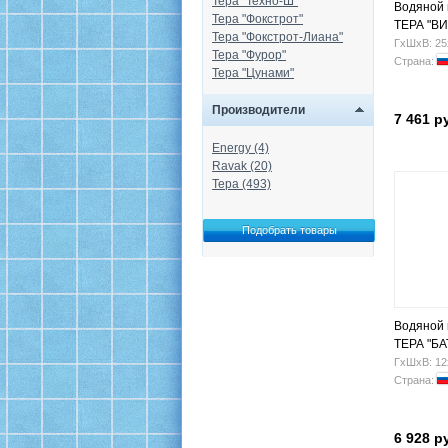
Тера "Техно-Ш"
Водяной
Тера "Фокстрот"
ТЕРА "ВИ
Тера "Фокстрот-Лиана"
400х400 Н.
ГхШхВ: 25
Тера "Фурор"
Страна:
Тера "Цунами"
Производители
7 461 р
Energy (4)
Ravak (20)
Тера (493)
Водяной
ТЕРА "Б
Н.Г. 3/4" 
ГхШхВ: 12
Страна:
6 928 р