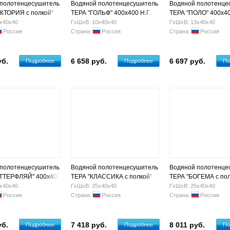
 полотенцесушитель
Водяной полотенцесушитель
Водяной полотенце
КТОРИЯ с полкой"
ТЕРА "ГОЛЬФ" 400х400 Н.Г.
ТЕРА "ПОЛО" 400х40
Г. 3/4" (5 п)
3/4" (3 п)
3/4" (3 п)
х40х40
ГхШхВ: 10х40х40
ГхШхВ: 13х40х40
Россия
Страна:
Россия
Страна:
Россия
уб.
6 658 руб.
6 697 руб.
Подробнее
Подробнее
По
 полотенцесушитель
Водяной полотенцесушитель
Водяной полотенце
АТТЕРФЛЯЙ" 400х400
ТЕРА "КЛАССИКА с полкой"
ТЕРА "БОГЕМА с пол
(2+2 п)
400х400 Н.Г. 3/4" (5 п)
400х400 Н.Г. 3/4" (2+
х40х40
ГхШхВ: 25х40х40
ГхШхВ: 25х40х40
Россия
Страна:
Россия
Страна:
Россия
уб.
7 418 руб.
8 011 руб.
Подробнее
Подробнее
По