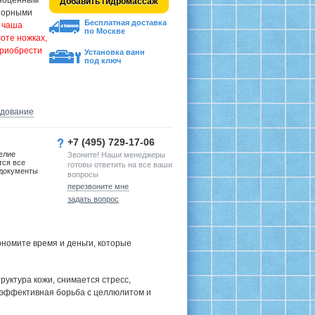
лноценным
Добавить гидромассаж
опорными
Бесплатная доставка
о чаша
по Москве
оте ножках,
приобрести
Установка ванн
под ключ
удование
+7 (495) 729-17-06
елие
Звоните! Наши менеджеры
тся все
готовы ответить на все ваши
документы
вопросы
перезвоните мне
задать вопрос
номите время и деньги, которые
руктура кожи, снимается стресс,
 эффективная борьба с целлюлитом и