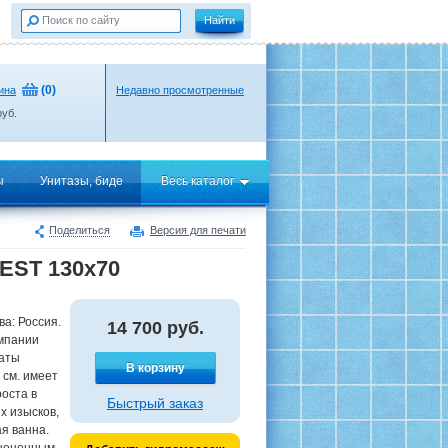
(
0
)
ина
Недавно просмотренные
уб.
ы
Унитазы, биде
Весь каталог
Поделиться
Версия для печати
EST 130x70
ва: Россия.
14 700
руб.
омпании
наты
В корзину
 см. имеет
роста в
Быстрый заказ
х изысков,
ая ванна.