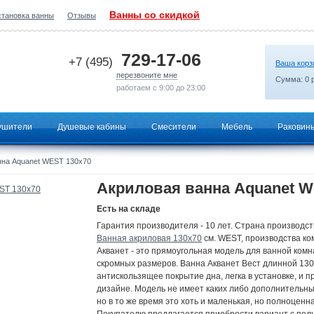
Ванны со скидкой
становка ванны
Отзывы
2026-06-28 15:54:33
729-17-06
+7 (495)
Ваша корз
перезвоните мне
Сумма:
0
р
работаем с 9:00 до 23:00
ушители
Душевые кабины
Смесители
Мебель
Раковин
нна Aquanet WEST 130x70
Акриловая ванна Aquanet W
Есть на складе
Гарантия производителя - 10 лет. Страна производст
Ванная акриловая 130х70
см. WEST, производства к
Акванет - это прямоугольная модель для ванной ком
скромных размеров. Ванна Акванет Вест длинной 130
антискользящее покрытие дна, легка в установке, и п
дизайне. Модель не имеет каких либо дополнительны
но в то же время это хоть и маленькая, но полноценн