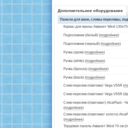
Дополнительное оборудование
Панели для ванн, сливы-переливы, под
Каркас для ванны Акванет West 130x70 
Подголовник (белый) (
подробнее
)
Подголовник (черный) (
подробнее
)
Ручка (хром) (
подробнее
)
Ручка (white) (
подробнее
)
Ручка (бронза) (
подробнее
)
Ручка (black) (
подробнее
)
Слив-перелив п/автомат Vega V55R (
п
Слив-перелив п/автомат Vega V55R (бр
Слив-перелив (п/автомат) AlcaPlast - 
(
подробнее
)
Слив-перелив (п/автомат золото) AlcaP
(
подробнее
)
Торцевая панель Акванет West 70 см (
п