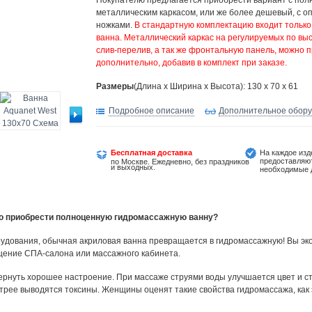
Покупателю предлагается приобрести вариант с по
металлическим каркасом, или же более дешевый, с 
ножками.
В стандартную комплектацию входит тольк
ванна. Металлический каркас на регулируемых по выс
слив-перелив, а так же фронтальную панель, можно 
дополнительно, добавив в комплект при заказе.
Размеры
(Длина х Ширина х Высота): 130 x 70 x 61
Подробное описание
Дополнительное обор
Бесплатная доставка
На каждое изд
предоставляю
по Москве. Ежедневно, без праздников
и выходных.
необходимые 
но приобрести полноценную гидромассажную ванну?
удования, обычная акриловая ванна превращается в гидромассажную! Вы эко
щение СПА-салона или массажного кабинета.
ернуть хорошее настроение. При массаже струями воды улучшается цвет и ст
трее выводятся токсины. Женщины оценят такие свойства гидромассажа, как