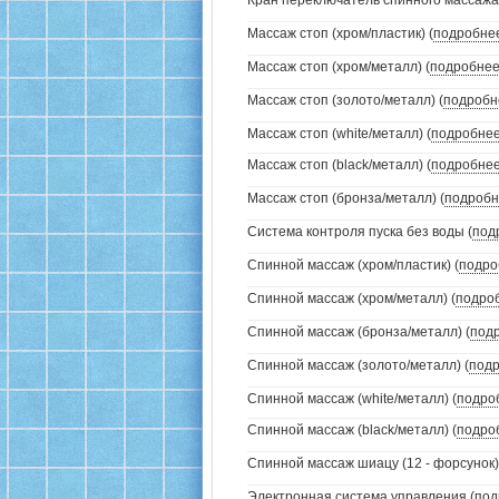
Кран переключатель спинного массажа (
Массаж стоп (хром/пластик) (
подробне
Массаж стоп (хром/металл) (
подробне
Массаж стоп (золото/металл) (
подробн
Массаж стоп (white/металл) (
подробне
Массаж стоп (black/металл) (
подробне
Массаж стоп (бронза/металл) (
подробн
Система контроля пуска без воды (
под
Спинной массаж (хром/пластик) (
подро
Спинной массаж (хром/металл) (
подро
Спинной массаж (бронза/металл) (
под
Спинной массаж (золото/металл) (
под
Спинной массаж (white/металл) (
подро
Спинной массаж (black/металл) (
подро
Спинной массаж шиацу (12 - форсунок)
Электронная система управления (
под