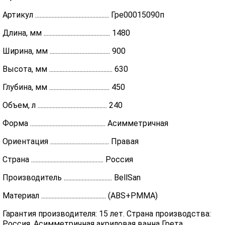
Артикул ................................................. Гре00015090п
Длина, мм ............................................ 1480
Ширина, мм ........................................ 900
Высота, мм .......................................... 630
Глубина, мм ........................................ 450
Объем, л .............................................. 240
Форма .................................................. Асимметричная
Ориентация ....................................... Правая
Страна ................................................ Россия
Производитель ................................ BellSan
Материал ........................................... (ABS+PMMA)
Гарантия производителя: 15 лет. Страна производства:
Россия. Асимметричная акриловая ванна Грета