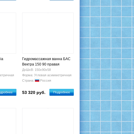
ia
Гидромассажная ванна БАС
Вектра 150 90 правая
ДхШхВ: 150х90х58
етричная
Форма: Угловая асимметричная
Страна:
Россия
53 320 руб.
дробнее
Подробнее