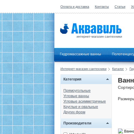
Оплата и доставка
Контакты
Статьи
У
интернет-магазин сантехники
Гидромассажные ванны
Полотенцес
Интернет-магазин сантехники
Каталог
Ги
Ванн
Категория
Сортиро
Прямоугольные
Угловые ванны
Размер
Угловые асимметричные
Круглые и овальные
Других форм
Производители