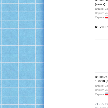
Ванна 1M
(левая) 
ДхШхВ: 15
Форма: Уг
Страна:
61 700 
Ванна A
150х90 (
ДхШхВ: 15
Форма: Уг
Страна:
21 700 ру