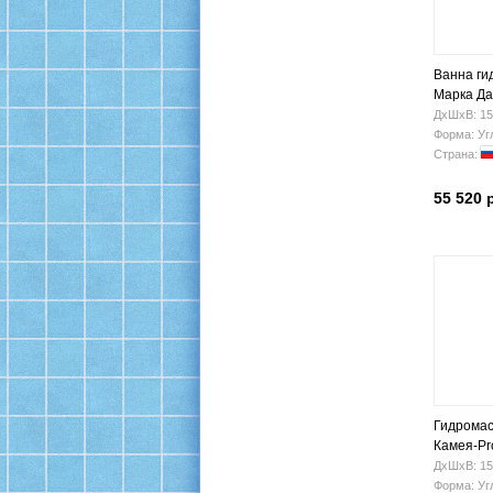
Ванна ги
Марка Да
(левая)
ДхШхВ: 15
Форма: Уг
Страна:
55 520 
Гидромас
Камея-Pro
ДхШхВ: 15
Форма: Уг