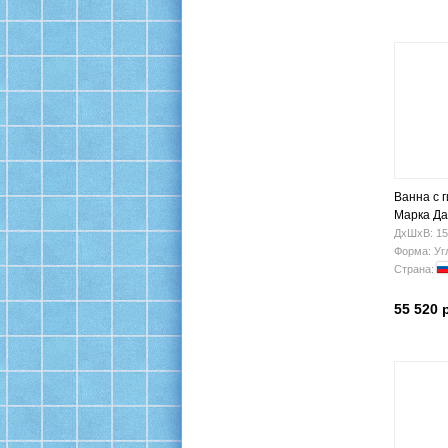
Ванна с 
Марка Да
(правая)
ДхШхВ: 15
Форма: Уг
Страна:
55 520 