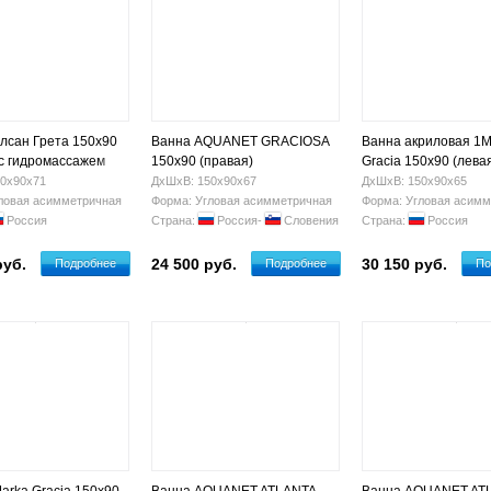
лсан Грета 150х90
Ванна AQUANET GRACIOSA
Ванна акриловая 1M
 с гидромассажем
150х90 (правая)
Gracia 150х90 (лева
0х90х71
ДхШхВ: 150х90х67
ДхШхВ: 150х90х65
ловая асимметричная
Форма: Угловая асимметричная
Форма: Угловая асимм
Россия
Страна:
Россия-
Словения
Страна:
Россия
руб.
24 500 руб.
30 150 руб.
Подробнее
Подробнее
По