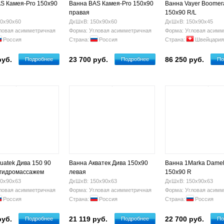
S Камея-Pro 150x90
Ванна BAS Камея-Pro 150x90
Ванна Vayer Boomer
правая
150х90 R/L
0х90х60
ДхШхВ: 150х90х60
ДхШхВ: 150х90х45
ловая асимметричная
Форма: Угловая асимметричная
Форма: Угловая асимм
Россия
Страна:
Россия
Страна:
Швейцария
руб.
23 700 руб.
86 250 руб.
Подробнее
Подробнее
По
uatek Дива 150 90
Ванна Акватек Дива 150x90
Ванна 1Marka Damel
 гидромассажем
левая
150х90 R
0х90х63
ДхШхВ: 150х90х63
ДхШхВ: 150х90х63
ловая асимметричная
Форма: Угловая асимметричная
Форма: Угловая асимм
Россия
Страна:
Россия
Страна:
Россия
руб.
21 119 руб.
22 700 руб.
Подробнее
Подробнее
По