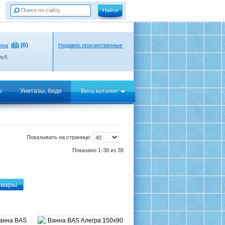
(
0
)
ина
Недавно просмотренные
уб.
ы
Унитазы, биде
Весь каталог
Показывать на странице:
Показано 1-38 из 38