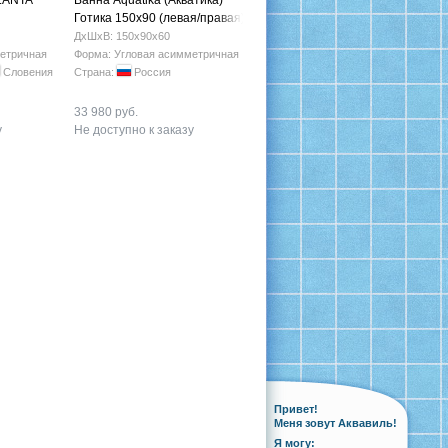
LANTA
Ванна Aquatika (Акватика)
Готика 150х90 (левая/правая)
ДхШхВ: 150х90х60
етричная
Форма: Угловая асимметричная
Словения
Страна:
Россия
33 980 руб.
у
Не доступно к заказу
Привет!
Меня зовут Аквавиль!
Я могу: