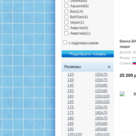
1Marka(8)
Aquanet(6)
Bas(14)
BellSan(4)
Vayer(1)
Акватек(4)
Акватика(1)
Ванна BA
с гидромассажем
левая
ДхШхВ: 15
Форма: Уг
Страна:
Размеры
120
150x70
25 200 
130
150x75
140
150x80
150
150x90
160
150x100
165
150x150
170
155x70
175
160x70
180
160x75
185
160x80
190
160x90
100x100
160x100