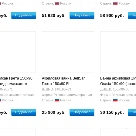
Россия
Страна:
Россия
Страна:
Россия
руб.
51 620 руб.
58 900 руб.
Подробнее
Подробнее
По
лсан Грета 150x90
Акриловая ванна BellSan
Ванна акриловая 1M
с гидромассажем
Грета 150x90 R
Gracia 150х90 (прав
0х90х71
ДхШхВ: 148х90х63
ДхШхВ: 150х90х65
ловая асимметричная
Форма: Угловая асимметричная
Форма: Угловая асимм
Россия
Страна:
Россия
Страна:
Россия
руб.
25 900 руб.
30 150 руб.
Подробнее
Подробнее
По