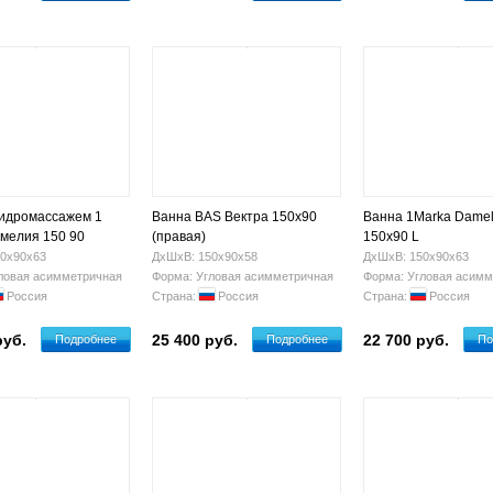
гидромассажем 1
Ванна BAS Вектра 150x90
Ванна 1Marka Damel
мелия 150 90
(правая)
150х90 L
0х90х63
ДхШхВ: 150х90х58
ДхШхВ: 150х90х63
ловая асимметричная
Форма: Угловая асимметричная
Форма: Угловая асимм
Россия
Страна:
Россия
Страна:
Россия
руб.
25 400 руб.
22 700 руб.
Подробнее
Подробнее
По