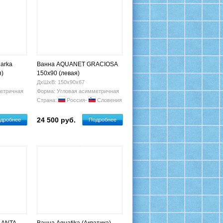
arka
Ванна AQUANET GRACIOSA
я)
150х90 (левая)
ДхШхВ: 150х90х67
етричная
Форма: Угловая асимметричная
Страна:
Россия-
Словения
24 500 руб.
дробнее
Подробнее