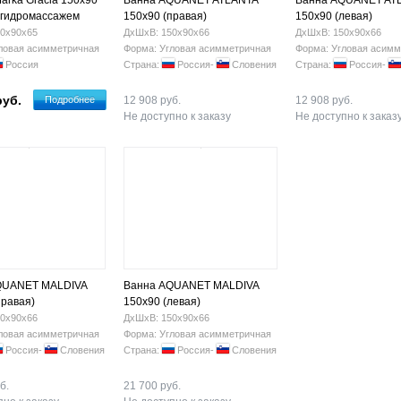
arka Gracia 150х90
Ванна AQUANET ATLANTA
Ванна AQUANET AT
с гидромассажем
150x90 (правая)
150х90 (левая)
0х90х65
ДхШхВ: 150х90х66
ДхШхВ: 150х90х66
ловая асимметричная
Форма: Угловая асимметричная
Форма: Угловая асимм
Россия
Страна:
Россия-
Словения
Страна:
Россия-
руб.
Подробнее
12 908 руб.
12 908 руб.
Не доступно к заказу
Не доступно к заказ
QUANET MALDIVA
Ванна AQUANET MALDIVA
правая)
150х90 (левая)
0х90х66
ДхШхВ: 150х90х66
ловая асимметричная
Форма: Угловая асимметричная
Россия-
Словения
Страна:
Россия-
Словения
б.
21 700 руб.