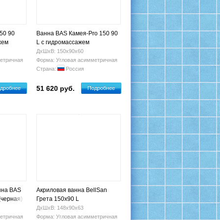
50 90
Ванна BAS Камея-Pro 150 90
жем
L с гидромассажем
ДхШхВ: 150х90х60
етричная
Форма: Угловая асимметричная
Страна:
Россия
51 620 руб.
дробнее
Подробнее
нна BAS
Акриловая ванна BellSan
(черная)
Грета 150x90 L
ДхШхВ: 148х90х63
етричная
Форма: Угловая асимметричная