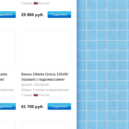
Страна:
Россия
25 900 руб.
дробнее
Подробнее
arka
Ванна 1Marka Gracia 150х90
ая)
(правая) с гидромассажем
ДхШхВ: 150х90х65
етричная
Форма: Угловая асимметричная
Страна:
Россия
61 700 руб.
дробнее
Подробнее