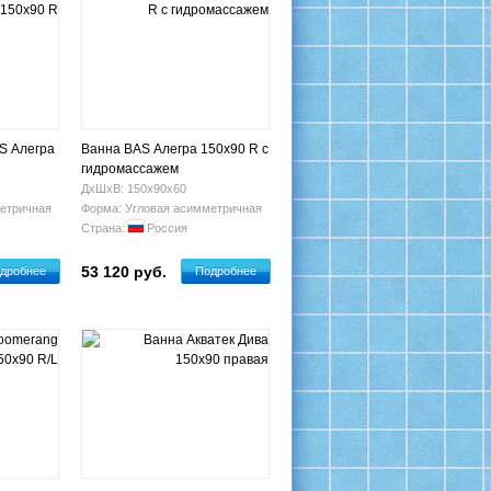
S Алегра
Ванна BAS Алегра 150х90 R с
гидромассажем
ДхШхВ: 150х90х60
етричная
Форма: Угловая асимметричная
Страна:
Россия
53 120 руб.
дробнее
Подробнее