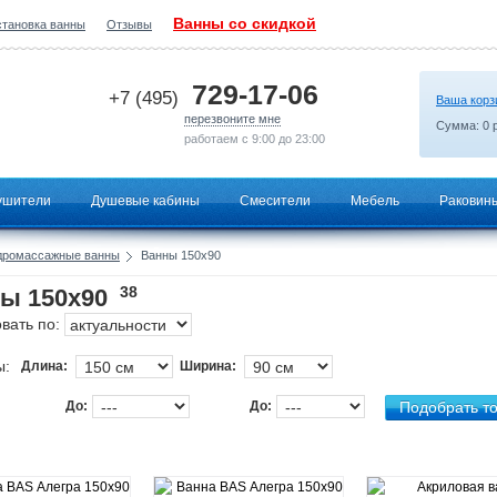
Ванны со скидкой
становка ванны
Отзывы
2026-07-14 03:23:57
729-17-06
+7 (495)
Ваша корз
перезвоните мне
Сумма:
0
р
работаем с 9:00 до 23:00
ушители
Душевые кабины
Смесители
Мебель
Раковин
дромассажные ванны
Ванны 150х90
38
ы 150х90
вать по:
ы:
Длина:
Ширина:
До:
До: