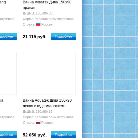
ang
Ванна Акватек Дива 150x90
правая
ДхШхВ: 150х90х63
етричная
Форма: Угловая асимметричная
Страна:
Россия
21 119 руб.
дробнее
Подробнее
ia
Ванна Aquatek Дива 150x90
левая с гидромассажем
ДхШхВ: 150х90х63
етричная
Форма: Угловая асимметричная
Страна:
Россия
52 050 руб.
дробнее
Подробнее