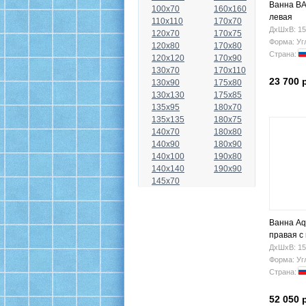
Ванна BA
100x70
160x160
левая
110x110
170x70
ДхШхВ: 15
120x70
170x75
Форма: Уг
120x80
170x80
Страна:
120x120
170x90
130x70
170x110
23 700 
130x90
175x80
130x130
175x85
135x95
180x70
135x135
180x75
140x70
180x80
140x90
180x90
140x100
190x80
140x140
190x90
145x70
Ванна Aq
правая с
ДхШхВ: 15
Форма: Уг
Страна:
52 050 