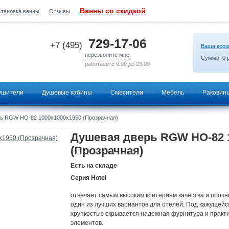
Ванны со скидкой
становка ванны
Отзывы
2026-07-01 10:39:33
729-17-06
+7 (495)
Ваша корз
перезвоните мне
Сумма:
0
р
работаем с 9:00 до 23:00
ушители
Душевые кабины
Смесители
Мебель
Раковин
ь RGW HO-82 1000x1000х1950 (Прозрачная)
Душевая дверь RGW HO-82 
(Прозрачная)
Есть на складе
Серия Hotel
отвечает самым высоким критериям качества и прочн
один из лучших вариантов для отелей. Под кажущейс
хрупкостью скрывается надежная фурнитура и практи
элементов.