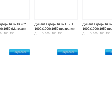
 дверь RGW HO-82
Душевая дверь RGW LE-31
Душевая дверь RGW
0х1950 (Матовая)
1000х1000х1950 прозраное
1000х1000х1950 пр
0 х100х195
ДхШхВ: 100 х100х195
ДхШхВ: 100 х100х195
Подробнее
Подробнее
По
Гидромассажные ванны
Установка ванны
Оплата и достав