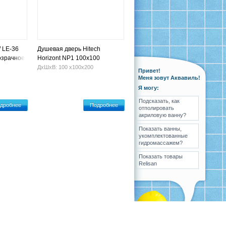
 LE-36
Душевая дверь Hitech
озрачное
Horizont NP1 100х100
ДхШхВ: 100 х100х200
Привет!
Меня зовут Аквавиль!
Я могу:
Подсказать, как
дробнее
Подробнее
отполировать
акриловую ванну?
Показать ванны,
укомплектованные
гидромассажем?
Показать товары
Relisan
ка
Вопрос-ответ
Контакты
Карта сайта