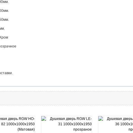
..1000мм.
..1000мм.
..1950мм.
8 мм.
..Хром
....Прозрачное
оставки.