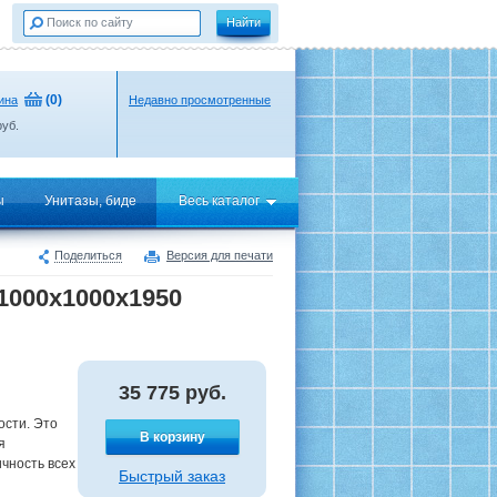
(
0
)
ина
Недавно просмотренные
уб.
ы
Унитазы, биде
Весь каталог
Поделиться
Версия для печати
1000x1000х1950
35 775
руб.
ости. Это
В корзину
я
чность всех
Быстрый заказ