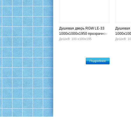
Душевая дверь RGW LE-33
Душевая
1000х1000х1950 прозрачное
1000x100
ДхШхВ: 100 х100х195
ДхШхВ: 10
Подробнее
Офис: Москва, ул. 16-я Парковая, 26, корп.1