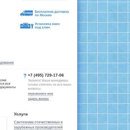
Бесплатная доставка
по Москве
Установка ванн
под ключ
удование
+7 (495) 729-17-06
елие
Звоните! Наши менеджеры
тся все
готовы ответить на все ваши
документы
вопросы
перезвоните мне
задать вопрос
Услуги
Сантехника отечественных и
зарубежных производителей