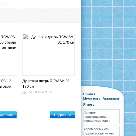
 PA-12
Душевая дверь RGW SA-01
атовое
170 см
ДхШхВ: 0 х170х195
Привет!
Меня зовут Аквавиль!
Я могу:
Лучшие
дробнее
Подробнее
производители
российских ванн
Аэромассаж или
гидромассаж — что