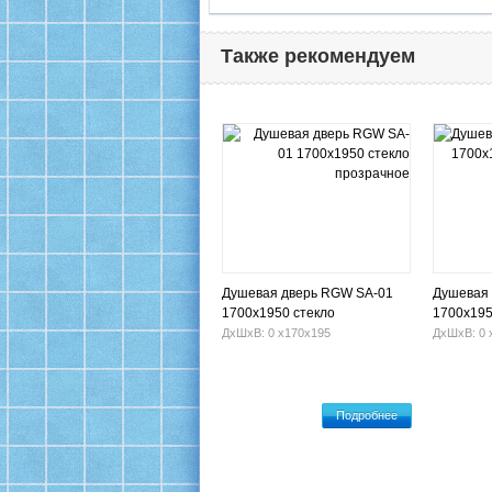
Также рекомендуем
Душевая дверь RGW SA-01
Душевая 
1700x1950 стекло
1700х195
прозрачное
ДхШхВ: 0 х170х195
ДхШхВ: 0 
Подробнее