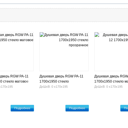
дверь RGW РА-11
Душевая дверь RGW РА-11
Душевая дверь RGW
0 стекло матовое
1700х1950 стекло
1700х1950 стекло м
прозрачное
х170х195
ДхШхВ: 0 х170х195
ДхШхВ: 0 х170х195
Подробнее
Подробнее
По