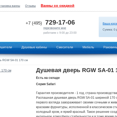
Ванны со скидкой
становка ванны
Отзывы
2026-06-28 01:56:21
729-17-06
+7 (495)
Ваша корз
перезвоните мне
Сумма:
0
р
работаем с 9:00 до 23:00
ушители
Душевые кабины
Смесители
Мебель
Раковин
ь RGW SA-01 170 см
Душевая дверь RGW SA-01 
Есть на складе
Серия Safari
Гарантия производителя - 1 год, страна производства
Распашная душевая дверь RGW SA-01 шириной 170 см
первого взгляда завораживает своими сочными и жи
красками фурнитуры, исполненной в классическом ст
холодный хром, и яркий красный. Такое решение созд
интерьере атмосферу стабильности и в тоже время 