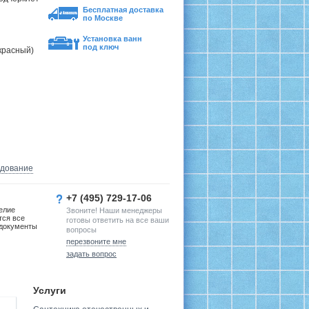
Бесплатная доставка
по Москве
Установка ванн
под ключ
красный)
удование
+7 (495) 729-17-06
елие
Звоните! Наши менеджеры
тся все
готовы ответить на все ваши
документы
вопросы
перезвоните мне
задать вопрос
Услуги