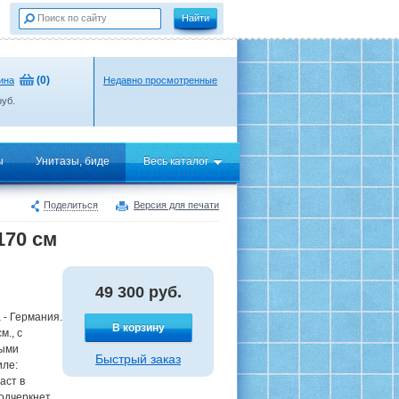
(
0
)
ина
Недавно просмотренные
уб.
ы
Унитазы, биде
Весь каталог
Поделиться
Версия для печати
170 см
49 300
руб.
 - Германия.
В корзину
., с
выми
Быстрый заказ
иле:
аст в
подчеркнет