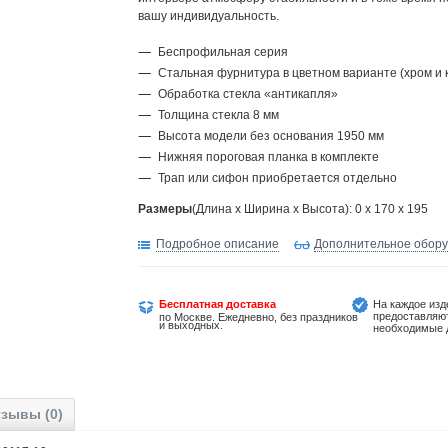
вашу индивидуальность.
Беспрофильная серия
Стальная фурнитура в цветном варианте (хром и 
Обработка стекла «антикапля»
Толщина стекла 8 мм
Высота модели без основания 1950 мм
Нижняя пороговая планка в комплекте
Трап или сифон приобретается отдельно
Размеры
(Длина х Ширина х Высота): 0 x 170 x 195
Подробное описание
Дополнительное обор
Бесплатная доставка
На каждое изд
предоставляю
по Москве. Ежедневно, без праздников
и выходных.
необходимые 
зывы (0)