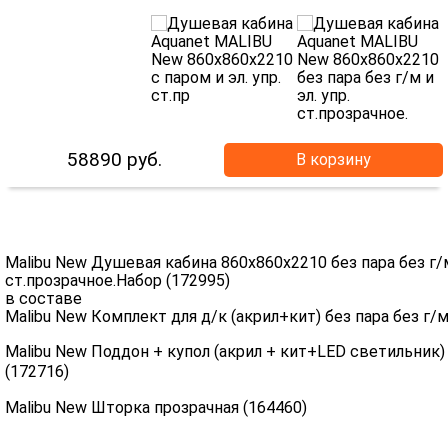
58890
руб.
В корзину
Malibu New Душевая кабина 860x860x2210 без пара без г/м 
ст.прозрачное.Набор (172995)
в составе
Malibu New Комплект для д/к (акрил+кит) без пара без г
Malibu New Поддон + купол (акрил + кит+LED светильник) 
(172716)
Malibu New Шторка прозрачная (164460)