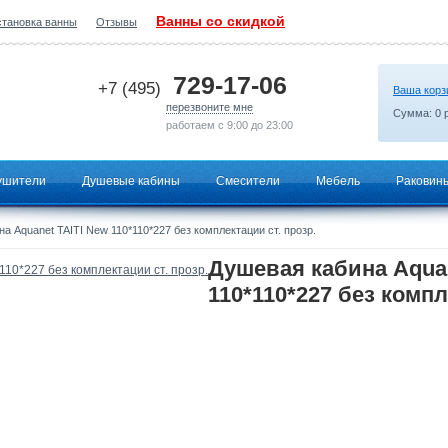
Ванны со скидкой
становка ванны
Отзывы
2026-06-26 15:54:20
729-17-06
+7 (495)
Ваша корз
перезвоните мне
Сумма:
0
р
работаем с 9:00 до 23:00
ушители
Душевые кабины
Смесители
Мебель
Раковин
а Aquanet TAITI New 110*110*227 без комплектации ст. прозр.
Душевая кабина Aquan
110*110*227 без компл