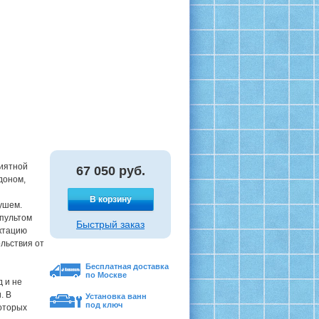
риятной
67 050
руб.
доном,
В корзину
ушем.
пультом
Быстрый заказ
ктацию
льствия от
Бесплатная доставка
по Москве
 и не
. В
Установка ванн
под ключ
которых