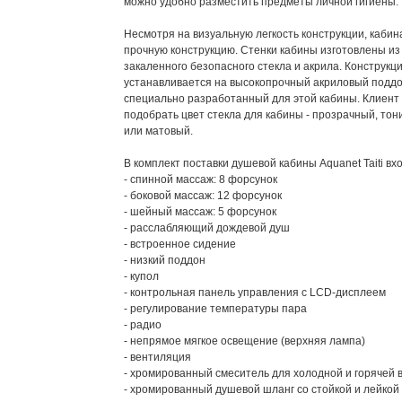
можно удобно разместить предметы личной гигиены.
Несмотря на визуальную легкость конструкции, кабин
прочную конструкцию. Стенки кабины изготовлены из
закаленного безопасного стекла и акрила. Конструкц
устанавливается на высокопрочный акриловый поддо
специально разработанный для этой кабины. Клиент
подобрать цвет стекла для кабины - прозрачный, то
или матовый.
В комплект поставки душевой кабины Aquanet Taiti вх
- спинной массаж: 8 форсунок
- боковой массаж: 12 форсунок
- шейный массаж: 5 форсунок
- расслабляющий дождевой душ
- встроенное сидение
- низкий поддон
- купол
- контрольная панель управления с LCD-дисплеем
- регулирование температуры пара
- радио
- непрямое мягкое освещение (верхняя лампа)
- вентиляция
- хромированный смеситель для холодной и горячей 
- хромированный душевой шланг со стойкой и лейкой