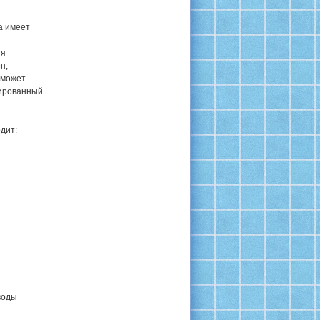
а имеет
ия
н,
 может
нированный
одит:
воды