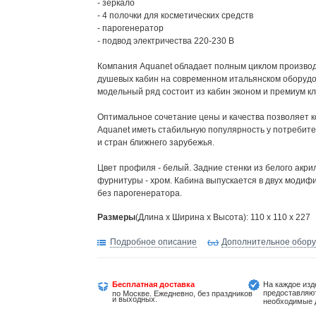
- зеркало
- 4 полочки для косметических средств
- парогенератор
- подвод электричества 220-230 В
Компания Aquanet обладает полным циклом произво
душевых кабин на современном итальянском оборудо
модельный ряд состоит из кабин эконом и премиум кл
Оптимальное сочетание цены и качества позволяет 
Aquanet иметь стабильную популярность у потребит
и стран ближнего зарубежья.
Цвет профиля - белый. Задние стенки из белого акри
фурнитуры - хром. Кабина выпускается в двух модифи
без парогенератора.
Размеры
(Длина х Ширина х Высота): 110 x 110 x 227
Подробное описание
Дополнительное обор
Бесплатная доставка
На каждое изд
предоставляю
по Москве. Ежедневно, без праздников
и выходных.
необходимые 