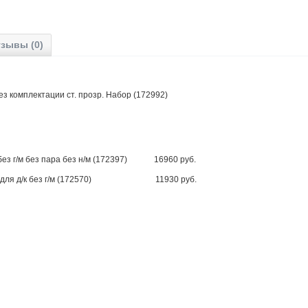
зывы (0)
ез комплектации ст. прозр. Набор (172992)
) без г/м без пара без н/м (172397) 16960 руб.
кит) для д/к без г/м (172570) 11930 руб.