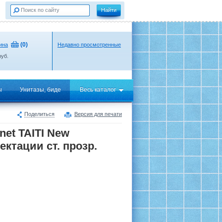
(
0
)
ина
Недавно просмотренные
уб.
ы
Унитазы, биде
Весь каталог
Поделиться
Версия для печати
et TAITI New
ектации ст. прозр.