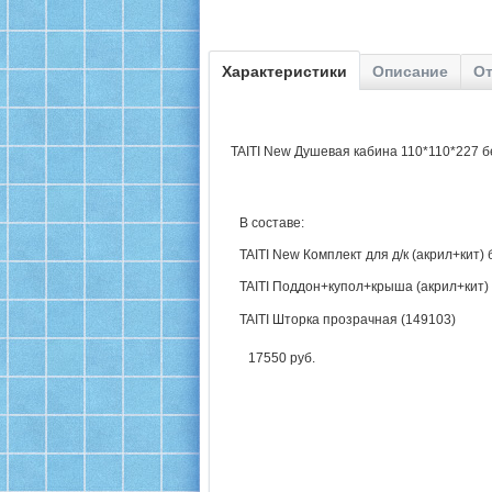
Характеристики
Описание
От
TAITI New Душевая кабина 110*110*227 б
В составе:
TAITI New Комплект для д/к (акрил+кит
TAITI Поддон+купол+крыша (акрил+
TAITI Шторка прозрачная (149103)
17550 руб.