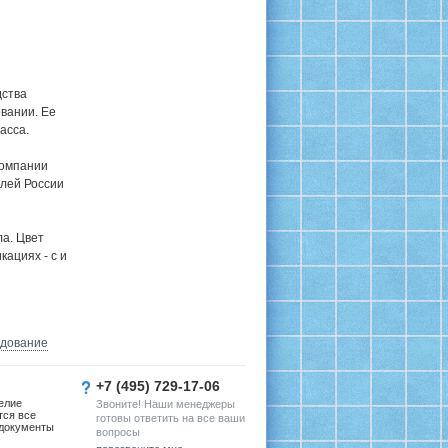
дства
вании. Ее
асса.
компании
елей России
ла. Цвет
кациях - с и
удование
+7 (495) 729-17-06
елие
Звоните! Наши менеджеры
тся все
готовы ответить на все ваши
документы
вопросы