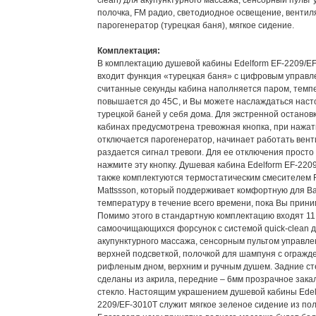
clean) для акупунктурного массажа, сенсорный пульт
полочка, FM радио, светодиодное освещение, вентил
парогенератор (турецкая баня), мягкое сидение.
Комплектация:
В комплектацию душевой кабины Edelform EF-2209/E
входит функция «турецкая баня» с цифровым управл
считанные секунды кабина наполняется паром, темп
повышается до 45С, и Вы можете наслаждаться нас
турецкой баней у себя дома. Для экстренной остановк
кабинах предусмотрена тревожная кнопка, при нажат
отключается парогенератор, начинает работать вент
раздается сигнал тревоги. Для ее отключения просто
нажмите эту кнопку. Душевая кабина Edelform EF-220
также комплектуются термостатическим смесителем
Mattssson, который поддерживает комфортную для В
температуру в течение всего времени, пока Вы прини
Помимо этого в стандартную комплектацию входят 11
самоочищающихся форсунок c системой quick-clean 
акупунктурного массажа, сенсорным пультом управле
верхней подсветкой, полочкой для шампуня с огражд
рифленым дном, верхним и ручным душем. Задние ст
сделаны из акрила, передние – 6мм прозрачное зак
стекло. Настоящим украшением душевой кабины Edel
2209/EF-3010T служит мягкое зеленое сидение из по