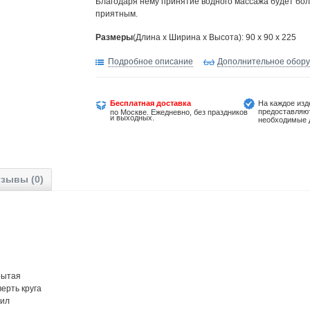
Благодаря нему принятие водного массажа будет бо
приятным.
Размеры
(Длина х Ширина х Высота): 90 x 90 x 225
Подробное описание
Дополнительное обор
Бесплатная доставка
На каждое изд
предоставляю
по Москве. Ежедневно, без праздников
и выходных.
необходимые 
зывы (0)
 Закрытая
. Четверть круга
рил