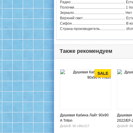
Радио............................................................. Ест
Полочки......................................................... 
Зеркало......................................................... Нет
Верхний свет..........................................
Сифон....................................................
Страна-производитель............................. И
Также рекомендуем
Душевая Кабина Лайт 90х90
Душевая 
А Triton
2022/EF-
ДхШхВ: 90 х90х217
ДхШхВ: 90