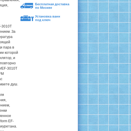
 управления,
Бесплатная доставка
яция,
по Москве
Установка ванн
под ключ
F-3010T
ением. За
ература
тоящей
и пара в
ии которой
илятор, и
 повторно
9/EF-3010T
 FM
ас
маете душ.
для
ния,
ением,
енки
аленное
form EF-
лиуретана.