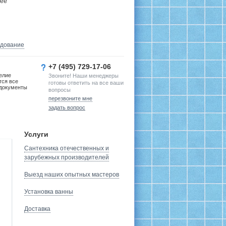
лее
удование
+7 (495) 729-17-06
елие
Звоните! Наши менеджеры
тся все
готовы ответить на все ваши
документы
вопросы
перезвоните мне
задать вопрос
Услуги
Сантехника отечественных и
зарубежных производителей
Выезд наших опытных мастеров
Установка ванны
Доставка