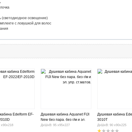
ь
1 полочка
...... Есть (светодиодное освещение)
........ В комплекте с ловушкой для волос
спания
кабина Edelform EF-
Душевая кабина Aquanet FIJI
Душевая кабина Ede
2010D
New без пара. без г/м и эл.
3010T
упр. ст.матов.
 х90х218
ДхШхВ: 95 х95х227
ДхШхВ: 90 х90х225