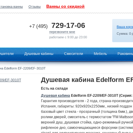
Ванны со скидкой
становка ванны
Отзывы
2026-06-25 07:17:09
729-17-06
+7 (495)
Ваша корз
перезвоните мне
Сумма:
0
р
работаем с 9:00 до 23:00
ушители
Душевые кабины
Смесители
Мебель
Раковин
а Edelform EF-2209/EF-3010T
Душевая кабина Edelform EF
Есть на складе
Душевая кабина
Edelform EF-2209/EF-3010T (Серия: 
Гарантия производителя - 2 года, страна-производит
Испания, габариты: 920х920х2250мм., низкий поддон 
базовый цвет стекла - прозрачный (толщина 6мм.), д
ролики дверей, смеситель с термостатом "FM Mattsson
верхний душ, душевая стойка, одно-режимный ручной
рифленое дно, самоочищающиеся форсунки (система 