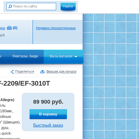
(
0
)
ина
Недавно просмотренные
уб.
ы
Унитазы, биде
Весь каталог
Поделиться
Версия для печати
-2209/EF-3010T
Allegre)
89 900
руб.
ель:
180мм.,
В корзину
войные
" (Швеция),
Быстрый заказ
 душ,
quick-