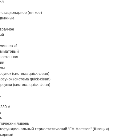
рил
..... Одно стационарное (мягкое)
 Раздвижные
.
. Прозрачное
лый
.. Алюминеевый
.. Хром матовый
 Полностенная
зкий
0 мм.
... 9 форсунок (система quick-clean)
... 9 форсунок (система quick-clean)
..... 2 форсунки (система quick-clean)
ь
ь
ь
20-230 V
ь
ть
... Тропический ливень
............ Многофункциональный термостатический "FM Mattsson" (Швеция)
.. Сенсорный