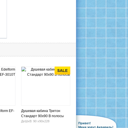
lform EF-
Душевая кабина Тритон
Стандарт 90х90 В полосы
ДхШхВ: 90 х90х228
Привет!
Меня зовут Аквавиль!