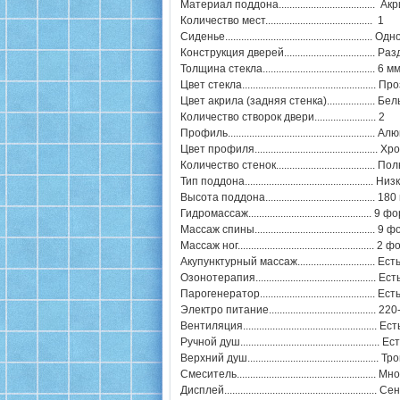
Материал поддона.................................... Ак
Количество мест........................................ 1
Сиденье..................................................
Конструкция дверей..................................
Толщина стекла.......................................... 6 мм
Цвет стекла.................................................
Цвет акрила (задняя стенка).................. Бе
Количество створок двери....................... 2
Профиль.....................................................
Цвет профиля............................................
Количество стенок.....................................
Тип поддона................................................ Ни
Высота поддона......................................... 18
Гидромассаж...........................................
Массаж спины..........................................
Массаж ног..............................................
Акупунктурный массаж............................. Ест
Озонотерапия............................................. Ест
Парогенератор........................................... Ест
Электро питание........................................ 2
Вентиляция.................................................. Ест
Ручной душ.................................................... Ес
Верхний душ..............................................
Смеситель........................................
Дисплей.......................................................