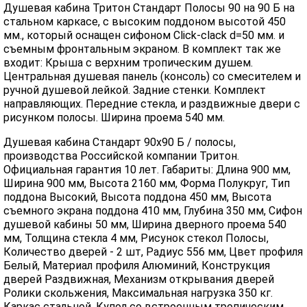
Душевая кабина Тритон Стандарт Полосы 90 на 90 Б на
стальном каркасе, с высоким поддоном высотой 450
мм., который оснащен сифоном Click-clack d=50 мм. и
съемным фронтальным экраном. В комплект так же
входит: Крыша с верхним тропическим душем.
Центральная душевая панель (консоль) со смесителем и
ручной душевой лейкой. Задние стенки. Комплект
направляющих. Передние стекла, и раздвижные двери с
рисунком полосы. Ширина проема 540 мм.
Душевая кабина Стандарт 90x90 Б / полосы,
производства Российской компании Тритон.
Официальная гарантия 10 лет. Габариты: Длина 900 мм,
Ширина 900 мм, Высота 2160 мм, Форма Полукруг, Тип
поддона Высокий, Высота поддона 450 мм, Высота
съемного экрана поддона 410 мм, Глубина 350 мм, Сифон
душевой кабины 50 мм, Ширина дверного проема 540
мм, Толщина стекла 4 мм, Рисунок стекол Полосы,
Количество дверей - 2 шт, Радиус 556 мм, Цвет профиля
Белый, Материал профиля Алюминий, Конструкция
дверей Раздвижная, Механизм открывания дверей
Ролики скольжения, Максимальная нагрузка 350 кг.
Каркас стальной. Купол со встроенным тропическим