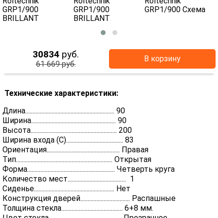
30834
руб.
В корзину
61 669 руб.
Технические характеристики:
Длина............................................................. 90
Ширина.......................................................... 90
Высота........................................................... 200
Ширина входа (С)....................................... 83
Ориентация.................................................. Правая
Тип.................................................................. Открытая
Форма............................................................ Четверть круга
Количество мест........................................ 1
Сиденье....................................................... Нет
Конструкция дверей.................................. Распашные
Толщина стекла.......................................... 6+8 мм.
Цвет стекла.................................................. Прозрачное