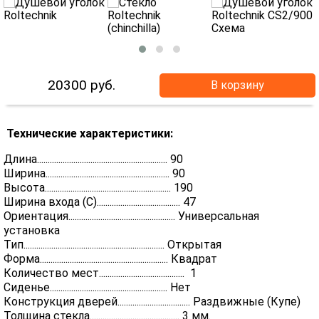
20300
руб.
В корзину
Технические характеристики:
Длина............................................................. 90
Ширина.......................................................... 90
Высота........................................................... 190
Ширина входа (С)....................................... 47
Ориентация.................................................. Универсальная
установка
Тип.................................................................. Открытая
Форма............................................................ Квадрат
Количество мест........................................ 1
Сиденье....................................................... Нет
Конструкция дверей.................................. Раздвижные (Купе)
Толщина стекла.......................................... 3 мм.