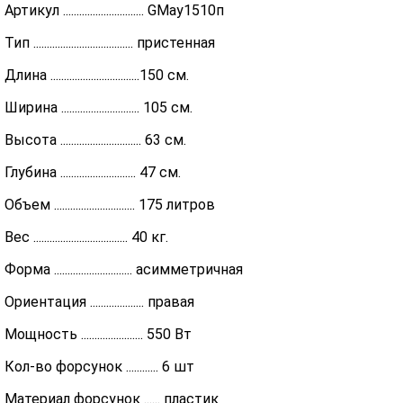
Артикул .............................. GMау1510п
Тип ..................................... пристенная
Длина .................................150 см.
Ширина ............................. 105 см.
Высота .............................. 63 см.
Глубина ............................ 47 см.
Объем .............................. 175 литров
Вес ................................... 40 кг.
Форма ............................. асимметричная
Ориентация .................... правая
Мощность ....................... 550 Вт
Кол-во форсунок ............ 6 шт
Материал форсунок ...... пластик