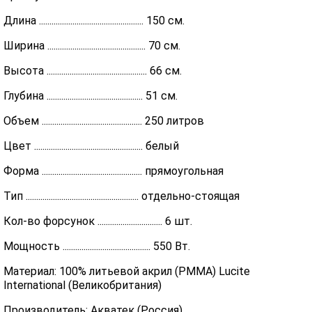
Длина .................................................. 150 см.
Ширина ............................................... 70 см.
Высота ................................................ 66 см.
Глубина .............................................. 51 см.
Объем ................................................ 250 литров
Цвет .................................................... белый
Форма ................................................ прямоугольная
Тип ...................................................... отдельно-стоящая
Кол-во форсунок ............................... 6 шт.
Мощность .......................................... 550 Вт.
Материал: 100% литьевой акрил (PMMA) Lucite
International (Великобритания)
Производитель: Акватек (Россия)