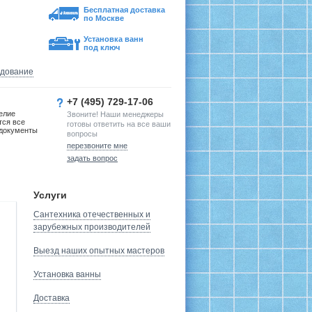
Бесплатная доставка
по Москве
Установка ванн
под ключ
удование
+7 (495) 729-17-06
елие
Звоните! Наши менеджеры
тся все
готовы ответить на все ваши
документы
вопросы
перезвоните мне
задать вопрос
Услуги
Сантехника отечественных и
зарубежных производителей
Выезд наших опытных мастеров
Установка ванны
Доставка