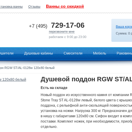
Ванны со скидкой
становка ванны
Отзывы
2026-06-25 02:11:42
729-17-06
+7 (495)
Ваша корз
перезвоните мне
Сумма:
0
р
работаем с 9:00 до 23:00
ушители
Душевые кабины
Смесители
Мебель
Раковин
он RGW ST/AL-0128w 120x80 белый
Душевой поддон RGW ST/AL
Есть на складе
Новый поддон из искусственного камня от компании 
Stone Tray ST AL-0128w левый, белого цвета с крышко
поддона, с рельефной анти-скользящей поверхность
установка на ножки. Нагрузка 300 кг. Предназначен д
в нишу с габаритами 120x80 cм. Сифон входит в комп
поставки. Комплект ножек, при необходимости, прио
отдельно.