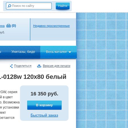
(
0
)
ина
Недавно просмотренные
уб.
ы
Унитазы, биде
Весь каталог
Поделиться
Версия для печати
-0128w 120x80 белый
RGW, серия
16 350
руб.
й в цвет
ю. Возможна
В корзину
ля установки
лект
Быстрый заказ
бретается