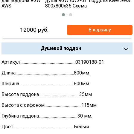
12000
руб.
В корзину
Душевой поддон
Артикул..............................................................03190188-01
Длина.................................................................800мм
Ширина.............................................................800мм
Высота поддона.............................................35мм
Высота с сифоном.........................................115мм
Глубина поддона...........................................30 мм.
Цвет ..................................................................Белый