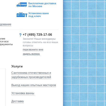
Бесплатная доставка
по Москве
Установка ванн
под ключ
удование
+7 (495) 729-17-06
елие
Звоните! Наши менеджеры
тся все
готовы ответить на все ваши
документы
вопросы
перезвоните мне
задать вопрос
Услуги
Сантехника отечественных и
зарубежных производителей
Выезд наших опытных мастеров
Установка ванны
Доставка