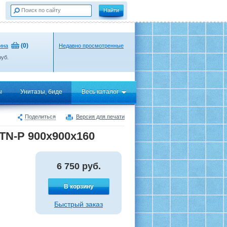
(
0
)
ина
Недавно просмотренные
уб.
ы
Унитазы, биде
Весь каталог
Поделиться
Версия для печати
TN-Р 900х900х160
6 750
руб.
В корзину
Быстрый заказ