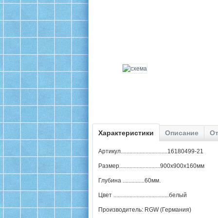
Характеристики
Описание
От
Артикул................................16180499-21
Размер............................900х900х160мм
Глубина ...............60мм.
Цвет ......................................белый
Производитель: RGW (Германия)