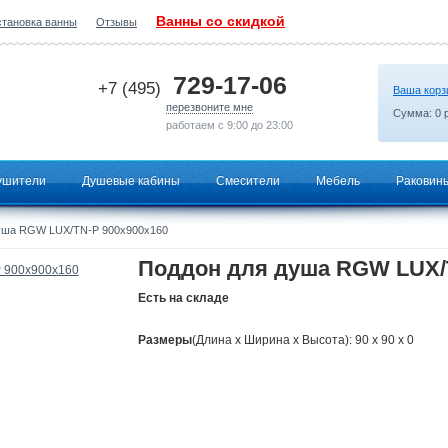
Ванны со скидкой
становка ванны
Отзывы
2026-06-27 12:59:18
729-17-06
+7 (495)
Ваша корз
перезвоните мне
Сумма:
0
р
работаем с 9:00 до 23:00
ушители
Душевые кабины
Смесители
Мебель
Раковин
уша RGW LUX/TN-Р 900х900х160
Поддон для душа RGW LUX/
Есть на складе
Размеры
(Длина х Ширина х Высота): 90 x 90 x 0