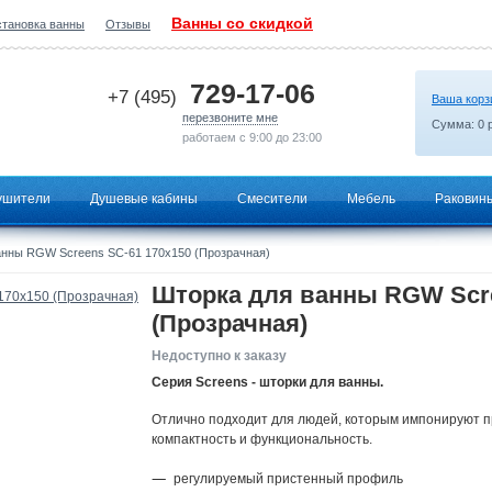
Ванны со скидкой
становка ванны
Отзывы
2026-06-28 04:18:42
729-17-06
+7 (495)
Ваша корз
перезвоните мне
Сумма:
0
р
работаем с 9:00 до 23:00
ушители
Душевые кабины
Смесители
Мебель
Раковин
анны RGW Screens SC-61 170x150 (Прозрачная)
Шторка для ванны RGW Scre
(Прозрачная)
Недоступно к заказу
Серия Screens - шторки для ванны.
Отлично подходит для людей, которым импонируют п
компактность и функциональность.
регулируемый пристенный профиль