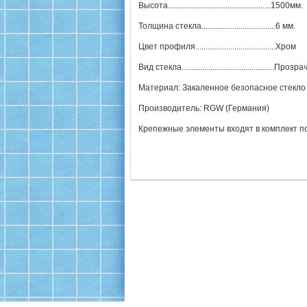
Высота..................................................1500мм.
Толщина стекла....................................6 мм.
Цвет профиля.......................................Хром
Вид стекла.............................................Проз
Материал: Закаленное безопасное стекло
Производитель: RGW (Германия)
Крепежные элементы входят в комплект п