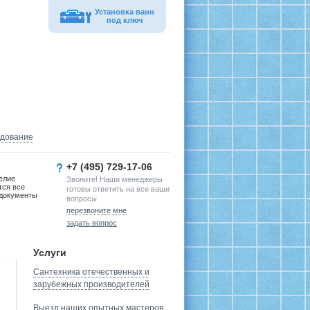
Установка ванн
под ключ
удование
+7 (495) 729-17-06
елие
Звоните! Наши менеджеры
тся все
готовы ответить на все ваши
документы
вопросы
перезвоните мне
задать вопрос
Услуги
Сантехника отечественных и
зарубежных производителей
Выезд наших опытных мастеров