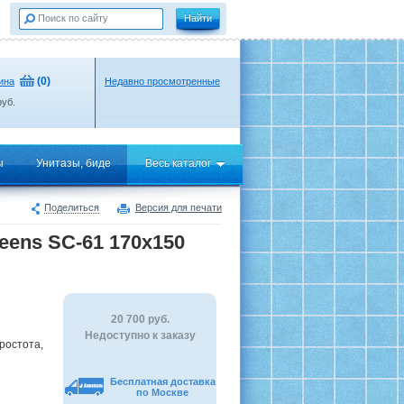
(
0
)
ина
Недавно просмотренные
уб.
ы
Унитазы, биде
Весь каталог
Поделиться
Версия для печати
ens SC-61 170x150
20 700
руб.
Недоступно к заказу
ростота,
Бесплатная доставка
по Москве