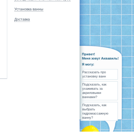
Установка ванны
Доставка
Привет!
Меня зовут Аквавиль!
Я могу:
Рассказать про
установку ванн
Подсказать, как
ухаживать за
акриловыми
ваннами?
Подсказать, как
выбрать
гидромассажную
ванну?