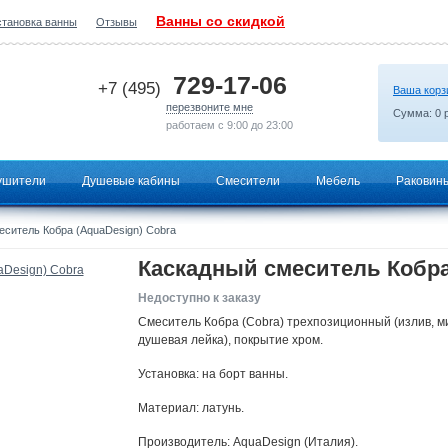
Ванны со скидкой
становка ванны
Отзывы
2026-07-02 07:27:51
729-17-06
+7 (495)
Ваша корз
перезвоните мне
Сумма:
0
р
работаем с 9:00 до 23:00
ушители
Душевые кабины
Смесители
Мебель
Раковин
ситель Кобра (AquaDesign) Cobra
Каскадный смеситель Кобра
Недоступно к заказу
Смеситель Кобра (Cobra) трехпозиционный (излив, м
душевая лейка), покрытие хром.
Установка: на борт ванны.
Материал: латунь.
Производитель: AquaDesign (Италия).