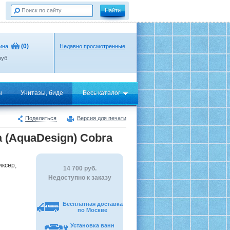
(
0
)
ина
Недавно просмотренные
уб.
ы
Унитазы, биде
Весь каталог
Поделиться
Версия для печати
 (AquaDesign) Cobra
иксер,
14 700
руб.
Недоступно к заказу
Бесплатная доставка
по Москве
Установка ванн