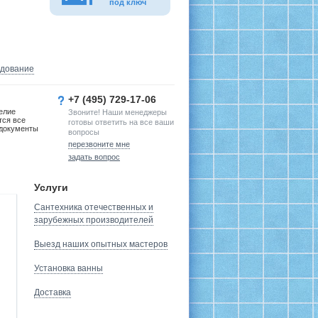
под ключ
удование
+7 (495) 729-17-06
елие
Звоните! Наши менеджеры
тся все
готовы ответить на все ваши
документы
вопросы
перезвоните мне
задать вопрос
Услуги
Сантехника отечественных и
зарубежных производителей
Выезд наших опытных мастеров
Установка ванны
Доставка