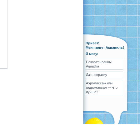
Привет!
Меня зовут Аквавиль!
Я могу:
Показать ванны
Aquatika
Дать справку
Аэромассаж или
гидромассаж — что
лучше?
ка
Вопрос-ответ
Контакты
Карта сайта