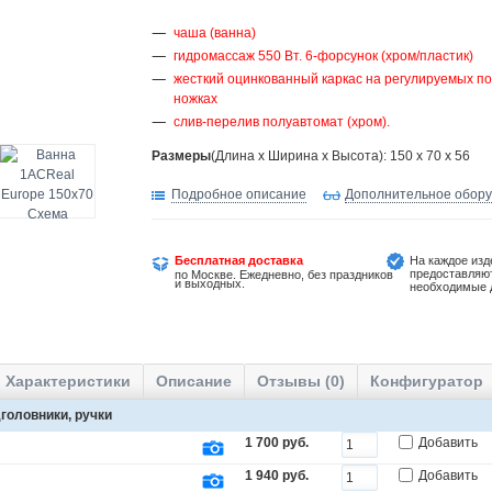
чаша (ванна)
гидромассаж 550 Вт. 6-форсунок (хром/пластик)
жесткий оцинкованный каркас на регулируемых по
ножках
слив-перелив полуавтомат (хром).
Размеры
(Длина х Ширина х Высота): 150 x 70 x 56
Подробное описание
Дополнительное обор
Бесплатная доставка
На каждое изд
предоставляю
по Москве. Ежедневно, без праздников
и выходных.
необходимые 
Характеристики
Описание
Отзывы (0)
Конфигуратор
головники, ручки
1 700 руб.
Добавить
1 940 руб.
Добавить