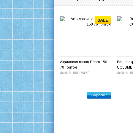
Акриловая ванна Прага 150
Ванна ак
70 Тритон
COLUMBI
гидромас
ДхШхВ: 150 х70х59
ДхШхВ: 15
Подробнее