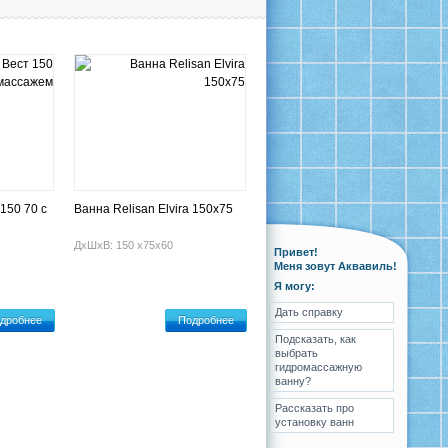
150 70 с
Ванна Relisan Elvira 150х75
ДхШхВ: 150 х75х60
Привет!
Меня зовут Аквавиль!
Я могу:
Дать справку
дробнее
Подробнее
Подсказать, как
выбрать
гидромассажную
ванну?
Рассказать про
установку ванн