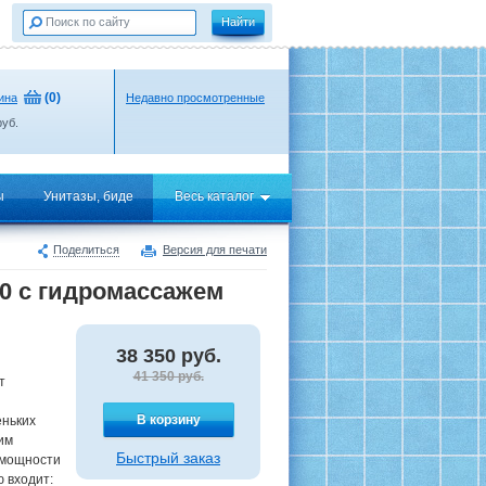
(
0
)
ина
Недавно просмотренные
уб.
ы
Унитазы, биде
Весь каталог
Поделиться
Версия для печати
70 с гидромассажем
38 350
руб.
41 350 руб.
т
В корзину
еньких
им
Быстрый заказ
 мощности
 входит: