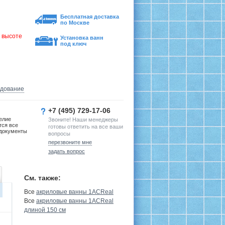
Бесплатная доставка
по Москве
 высоте
Установка ванн
под ключ
удование
+7 (495) 729-17-06
елие
Звоните! Наши менеджеры
тся все
готовы ответить на все ваши
документы
вопросы
перезвоните мне
задать вопрос
См. также:
Все
акриловые ванны 1ACReal
Все
акриловые ванны 1ACReal
длиной 150 см