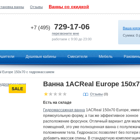
Ванны со скидкой
становка ванны
Отзывы
2026-07-15 00:39:00
729-17-06
+7 (495)
Ваша корз
перезвоните мне
Сумма:
0
р
работаем с 9:00 до 23:00
ушители
Душевые кабины
Смесители
Мебель
Раковин
 Europe 150х70 с гидромассажем
Ванна 1ACReal Europe 150х
Отзывы
(0)
Есть на складе
Гидромассажная ванна
1ACReal 150х70 Europe, имее
прямоугольную форму, а так же эффективное зонное
расположение форсунок. Отличный вариант для мал
помещений, это уже полноценная ванна с полулежач
положением тела. Гидронасос позволяет без потери
добавить массаж спины. В стандартную комплектацию