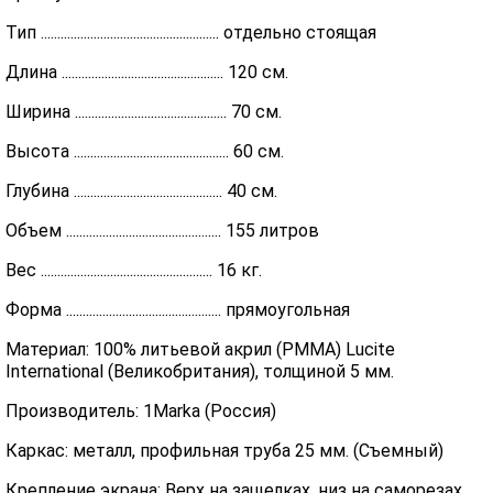
Тип ...................................................... отдельно стоящая
Длина ................................................. 120 см.
Ширина .............................................. 70 см.
Высота ............................................... 60 см.
Глубина ............................................. 40 см.
Объем ............................................... 155 литров
Вес .................................................... 16 кг.
Форма ............................................... прямоугольная
Материал: 100% литьевой акрил (PMMA) Lucite
International (Великобритания), толщиной 5 мм.
Производитель: 1Marka (Россия)
Каркас: металл, профильная труба 25 мм. (Съемный)
Крепление экрана: Верх на защелках, низ на саморезах