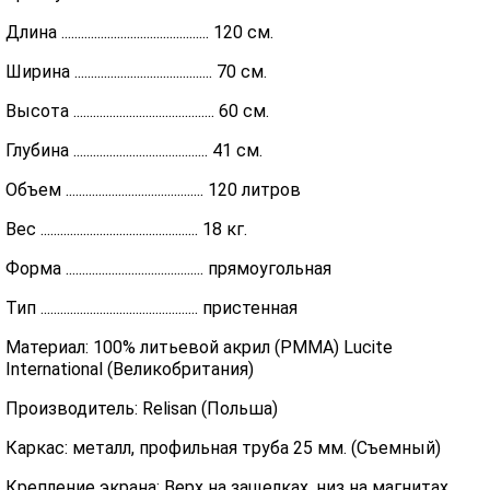
Длина ............................................. 120 см.
Ширина .......................................... 70 см.
Высота ........................................... 60 см.
Глубина ......................................... 41 см.
Объем .......................................... 120 литров
Вес ................................................ 18 кг.
Форма .......................................... прямоугольная
Тип ................................................ пристенная
Материал: 100% литьевой акрил (PMMA) Lucite
International (Великобритания)
Производитель: Relisan (Польша)
Каркас: металл, профильная труба 25 мм. (Съемный)
Крепление экрана: Верх на защелках, низ на магнитах.