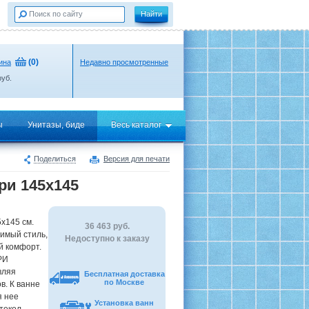
(
0
)
ина
Недавно просмотренные
уб.
ы
Унитазы, биде
Весь каталог
Поделиться
Версия для печати
ри 145х145
х145 см.
36 463
руб.
имый стиль,
Недоступно к заказу
й комфорт.
РИ
вляя
Бесплатная доставка
по Москве
в. К ванне
я нее
Установка ванн