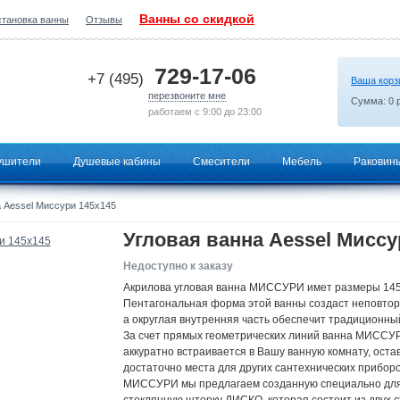
Ванны со скидкой
становка ванны
Отзывы
2026-06-23 23:15:44
729-17-06
+7 (495)
Ваша корз
перезвоните мне
Сумма:
0
р
работаем с 9:00 до 23:00
ушители
Душевые кабины
Смесители
Мебель
Раковин
 Aessel Миссури 145х145
Угловая ванна Aessel Миссу
Недоступно к заказу
Акрилова угловая ванна МИССУРИ имет размеры 145
Пентагональная форма этой ванны создаст неповтор
а округлая внутренняя часть обеспечит традиционны
За счет прямых геометрических линий ванна МИССУ
аккуратно встраивается в Вашу ванную комнату, оста
достаточно места для других сантехнических приборо
МИССУРИ мы предлагаем созданную специально дл