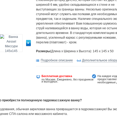
стеклянную шторку ДИСКО, которая состоит из двух с
шириной 6 мм, удобно складывающихся к стене и не
выступающих за границы ванны. Несколько оригинал
ступеней могут служить как полками для необходимы
предметов, так и сиденьем. Наличие специального эк
укрепления обеспечивает Вам повышенную шумоизо
струй наливающейся в ванну воды, которая не остыне
длительного времени. В стандартную комплектацию в
(ванна), усиленный каркас с регулируемыми ножками,
перелив (п/автомат) - хром.
Размеры
(Длина х Ширина х Высота): 145 x 145 x 50
Подробное описание
Дополнительное обор
Бесплатная доставка
На каждое изд
предоставляю
по Москве. Ежедневно, без праздников
и выходных.
необходимые 
но приобрести полноценную гидромассажную ванну?
удования, обычная акриловая ванна превращается в гидромассажную! Вы эко
щение СПА-салона или массажного кабинета.