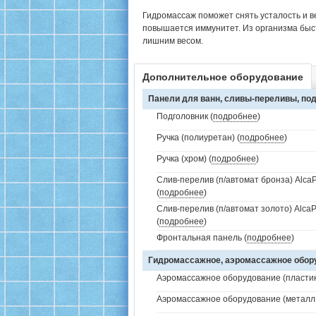
Гидромассаж поможет снять усталость и в
повышается иммунитет. Из организма быс
лишним весом.
Дополнительное оборудование
Панели для ванн, сливы-переливы, под
Подголовник (
подробнее
)
Ручка (полиуретан) (
подробнее
)
Ручка (хром) (
подробнее
)
Слив-перелив (п/автомат бронза) AlcaP
(
подробнее
)
Слив-перелив (п/автомат золото) AlcaP
(
подробнее
)
Фронтальная панель (
подробнее
)
Гидромассажное, аэромассажное обо
Аэромассажное оборудование (пластик 
Аэромассажное оборудование (металл /