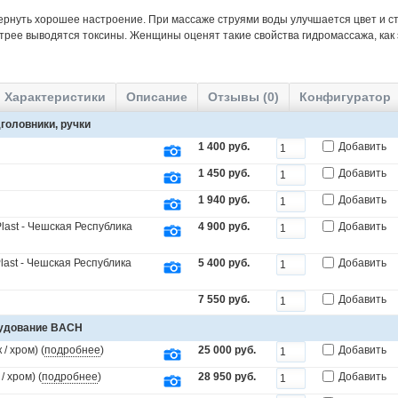
ернуть хорошее настроение. При массаже струями воды улучшается цвет и ст
трее выводятся токсины. Женщины оценят такие свойства гидромассажа, как
Характеристики
Описание
Отзывы (0)
Конфигуратор
головники, ручки
1 400 руб.
Добавить
1 450 руб.
Добавить
1 940 руб.
Добавить
last - Чешская Республика
4 900 руб.
Добавить
last - Чешская Республика
5 400 руб.
Добавить
7 550 руб.
Добавить
рудование BACH
/ хром) (
подробнее
)
25 000 руб.
Добавить
 хром) (
подробнее
)
28 950 руб.
Добавить