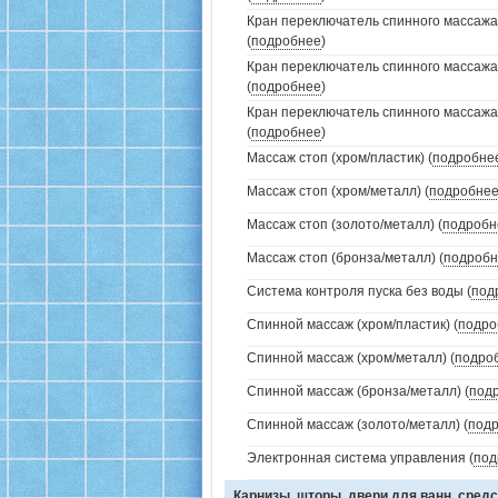
Кран переключатель спинного массажа
(
подробнее
)
Кран переключатель спинного массажа
(
подробнее
)
Кран переключатель спинного массажа
(
подробнее
)
Массаж стоп (хром/пластик) (
подробне
Массаж стоп (хром/металл) (
подробне
Массаж стоп (золото/металл) (
подробн
Массаж стоп (бронза/металл) (
подробн
Система контроля пуска без воды (
под
Спинной массаж (хром/пластик) (
подро
Спинной массаж (хром/металл) (
подро
Спинной массаж (бронза/металл) (
под
Спинной массаж (золото/металл) (
под
Электронная система управления (
под
Карнизы, шторы, двери для ванн, средс