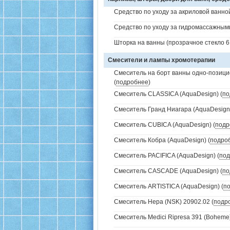
Средство по уходу за акриловой ванной
Средство по уходу за гидромассажным
Шторка на ванны (прозрачное стекло 6 
Смесители и лампы хромотерапии
Смеситель на борт ванны одно-позици
(
подробнее
)
Смеситель CLASSICA (AquaDesign) (
по
Смеситель Гранд Ниагара (AquaDesign)
Смеситель CUBICA (AquaDesign) (
подр
Смеситель Кобра (AquaDesign) (
подро
Смеситель PACIFICA (AquaDesign) (
под
Смеситель CASCADE (AquaDesign) (
по
Смеситель ARTISTICA (AquaDesign) (
п
Смеситель Нера (NSK) 20902.02 (
подр
Смеситель Medici Ripresa 391 (Boheme)