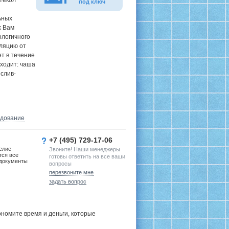
текол
под ключ
ьных
х Вам
ологичного
ляцию от
т в течение
ходит: чаша
 слив-
удование
+7 (495) 729-17-06
елие
Звоните! Наши менеджеры
тся все
готовы ответить на все ваши
документы
вопросы
перезвоните мне
задать вопрос
номите время и деньги, которые