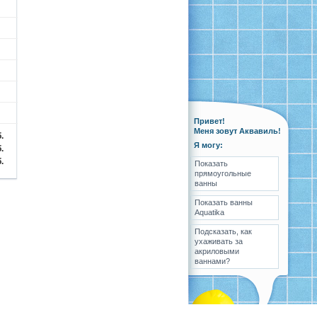
Привет!
Меня зовут Аквавиль!
.
Я могу:
.
.
Показать
прямоугольные
ванны
Показать ванны
Aquatika
Подсказать, как
ухаживать за
акриловыми
ваннами?