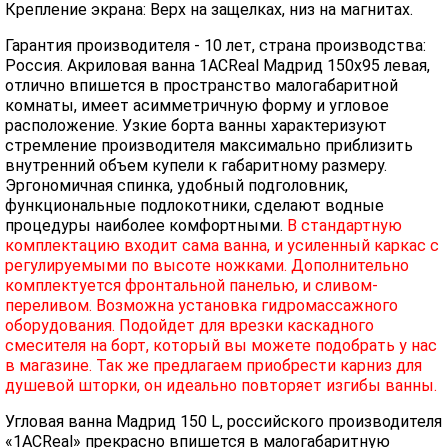
Крепление экрана: Верх на защелках, низ на магнитах.
Гарантия производителя - 10 лет, страна производства:
Россия. Акриловая ванна 1ACReal Мадрид 150х95 левая,
отлично впишется в пространство малогабаритной
комнаты, имеет асимметричную форму и угловое
расположение. Узкие борта ванны характеризуют
стремление производителя максимально приблизить
внутренний объем купели к габаритному размеру.
Эргономичная спинка, удобный подголовник,
функциональные подлокотники, сделают водные
процедуры наиболее комфортными.
В стандартную
комплектацию входит сама ванна, и усиленный каркас с
регулируемыми по высоте ножками. Дополнительно
комплектуется фронтальной панелью, и сливом-
переливом. Возможна установка гидромассажного
оборудования. Подойдет для врезки каскадного
смесителя на борт, который вы можете подобрать у нас
в магазине. Так же предлагаем приобрести карниз для
душевой шторки, он идеально повторяет изгибы ванны.
Угловая ванна Мадрид 150 L, российского производителя
«1ACReal» прекрасно впишется в малогабаритную