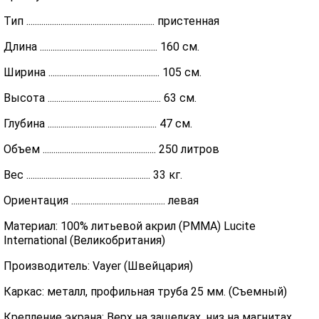
Тип ............................................................ пристенная
Длина ....................................................... 160 см.
Ширина .................................................... 105 см.
Высота ..................................................... 63 см.
Глубина ................................................... 47 см.
Объем ..................................................... 250 литров
Вес .......................................................... 33 кг.
Ориентация ............................................ левая
Материал: 100% литьевой акрил (PMMA) Lucite
International (Великобритания)
Производитель: Vayer (Швейцария)
Каркас: металл, профильная труба 25 мм. (Съемный)
Крепление экрана: Верх на защелках, низ на магнитах.