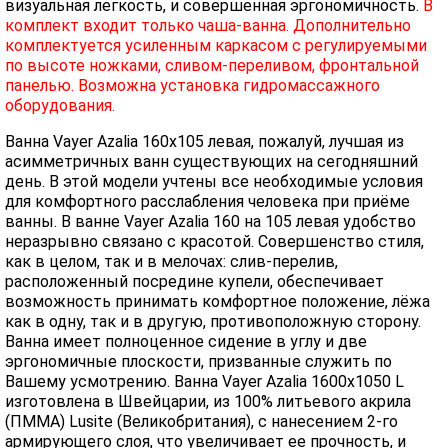
визуальная легкость, и совершенная эргономичность.
В
комплект входит только чаша-ванна. Дополнительно
комплектуется усиленным каркасом с регулируемыми
по высоте ножками, сливом-переливом, фронтальной
панелью. Возможна установка гидромассажного
оборудования.
Ванна Vayer Azalia 160х105 левая, пожалуй, лучшая из
асимметричных ванн существующих на сегодняшний
день. В этой модели учтены все необходимые условия
для комфортного расслабления человека при приёме
ванны. В ванне Vayer Azalia 160 на 105 левая удобство
неразрывно связано с красотой. Совершенство стиля,
как в целом, так и в мелочах: слив-перелив,
расположенный посредине купели, обеспечивает
возможность принимать комфортное положение, лёжа
как в одну, так и в другую, противоположную сторону.
Ванна имеет полноценное сидение в углу и две
эргономичные плоскости, призванные служить по
Вашему усмотрению. Ванна Vayer Azalia 1600х1050 L
изготовлена в Швейцарии, из 100% литьевого акрила
(ПММА) Lusite (Великобритания), с нанесением 2-го
армирующего слоя, что увеличивает ее прочность, и