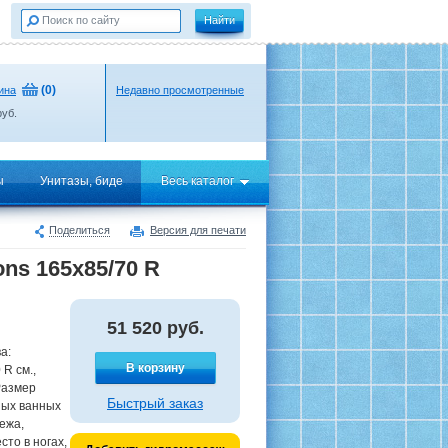
(
0
)
ина
Недавно просмотренные
уб.
ы
Унитазы, биде
Весь каталог
Поделиться
Версия для печати
ns 165х85/70 R
51 520
руб.
а:
В корзину
R см.,
Размер
Быстрый заказ
ных ванных
ежа,
то в ногах,