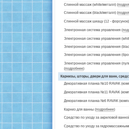
Спинной массаж (white/металл) (
подро
Спинной массаж (black/металл) (
подро
Спинной массаж шиацу (12 - форсунок)
Электронная система управления (
под
Электронная система управления (white
Электронная система управления (black
Электронная система управления (брон
Электронная система управления (пуль
(
подробнее
)
Карнизы, шторы, двери для ванн, средс
Декоративная планка №10 RAVAK (комп
Декоративная планка №11 RAVAK (комп
Декоративная планка №6 RAVAK (компл
Карниз для ванны (
подробнее
)
Средство по уходу за акриловой ванной
Средство по уходу за гидромассажным