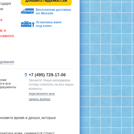
Добавить гидромассаж
годаря
ое
Бесплатная доставка
по Москве
а.
Установка ванн
под ключ
м, и
ссажного
удование
+7 (495) 729-17-06
елие
Звоните! Наши менеджеры
тся все
готовы ответить на все ваши
документы
вопросы
перезвоните мне
задать вопрос
номите время и деньги, которые
руктура кожи, снимается стресс,