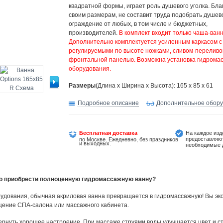
квадратной формы, играет роль душевого уголка. Бла
своим размерам, не составит труда подобрать душев
ограждение от любых, в том числе и бюджетных,
производителей.
В комплект входит только чаша-ванн
Дополнительно комплектуется усиленным каркасом с
регулируемыми по высоте ножками, сливом-переливо
фронтальной панелью. Возможна установка гидрома
оборудования.
Размеры
(Длина х Ширина х Высота): 165 x 85 x 61
Подробное описание
Дополнительное обор
Бесплатная доставка
На каждое изд
предоставляю
по Москве. Ежедневно, без праздников
и выходных.
необходимые 
но приобрести полноценную гидромассажную ванну?
удования, обычная акриловая ванна превращается в гидромассажную! Вы эко
щение СПА-салона или массажного кабинета.
ернуть хорошее настроение. При массаже струями воды улучшается цвет и ст