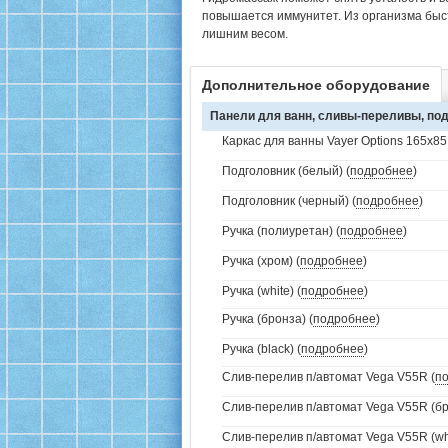
повышается иммунитет. Из организма быс
лишним весом.
Дополнительное оборудование
Панели для ванн, сливы-переливы, под
Каркас для ванны Vayer Options 165x85
Подголовник (белый) (
подробнее
)
Подголовник (черный) (
подробнее
)
Ручка (полиуретан) (
подробнее
)
Ручка (хром) (
подробнее
)
Ручка (white) (
подробнее
)
Ручка (бронза) (
подробнее
)
Ручка (black) (
подробнее
)
Слив-перелив п/автомат Vega V55R (
п
Слив-перелив п/автомат Vega V55R (бр
Слив-перелив п/автомат Vega V55R (whi