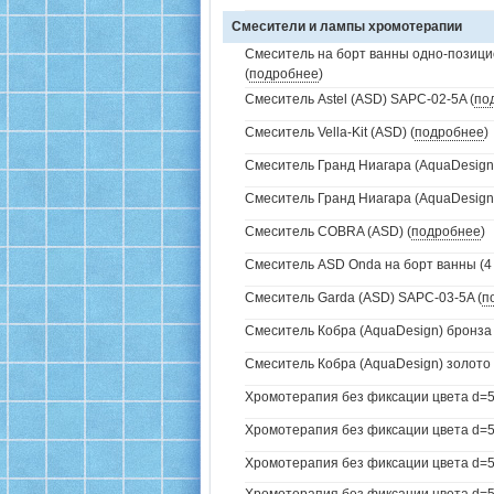
Смесители и лампы хромотерапии
Смеситель на борт ванны одно-позици
(
подробнее
)
Смеситель Astel (ASD) SAPC-02-5A (
по
Смеситель Vella-Kit (ASD) (
подробнее
)
Смеситель Гранд Ниагара (AquaDesign)
Смеситель Гранд Ниагара (AquaDesign)
Смеситель COBRA (ASD) (
подробнее
)
Смеситель ASD Onda на борт ванны (4 
Смеситель Garda (ASD) SAPC-03-5A (
п
Смеситель Кобра (AquaDesign) бронза 
Смеситель Кобра (AquaDesign) золото 
Хромотерапия без фиксации цвета d=5
Хромотерапия без фиксации цвета d=57
Хромотерапия без фиксации цвета d=57