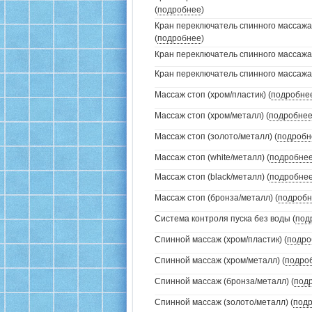
(
подробнее
)
Кран переключатель спинного массажа
(
подробнее
)
Кран переключатель спинного массажа (
Кран переключатель спинного массажа (
Массаж стоп (хром/пластик) (
подробне
Массаж стоп (хром/металл) (
подробне
Массаж стоп (золото/металл) (
подробн
Массаж стоп (white/металл) (
подробне
Массаж стоп (black/металл) (
подробне
Массаж стоп (бронза/металл) (
подробн
Система контроля пуска без воды (
под
Спинной массаж (хром/пластик) (
подро
Спинной массаж (хром/металл) (
подро
Спинной массаж (бронза/металл) (
под
Спинной массаж (золото/металл) (
под