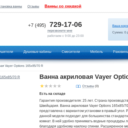
Ванны со скидкой
становка ванны
Отзывы
2026-07-14 00:41:36
729-17-06
+7 (495)
Ваша корз
перезвоните мне
Сумма:
0
р
работаем с 9:00 до 23:00
ушители
Душевые кабины
Смесители
Мебель
Раковин
ая Vayer Options 165х85/70 R
Ванна акриловая Vayer Optio
Отзывы
(0)
Есть на складе
Гарантия производителя: 25 лет. Страна производств
Швейцария. Ванна акриловая Vayer Options 165х85/70 
представлена с вариантом установки в правый угол. 
данной модели подходит для большинства стандарт
комнат. В ней удобно принимать водные процедуры л
благодаря удобному наклону спинки. Расширенное мес