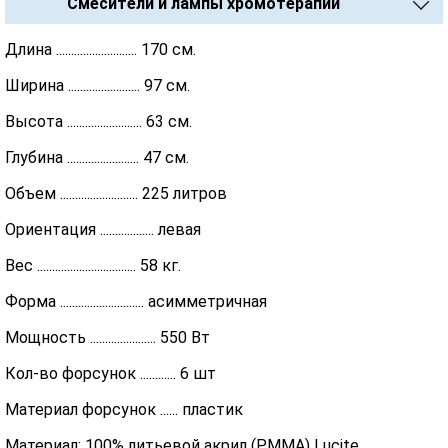
Смесители и лампы хромотерапии
Длина ........................... 170 см.
Ширина ........................ 97 см.
Высота ......................... 63 см.
Глубина ........................ 47 см.
Объем .......................... 225 литров
Ориентация .................. левая
Вес ................................. 58 кг.
Форма ............................ асимметричная
Мощность ...................... 550 Вт
Кол-во форсунок ............ 6 шт
Материал форсунок ...... пластик
Материал: 100% литьевой акрил (PMMA) Lucite