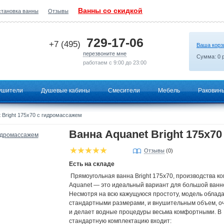
Ванны со скидкой
становка ванны
Отзывы
2026-06-22 00:10:53
729-17-06
+7 (495)
Ваша корз
перезвоните мне
Сумма:
0
р
работаем с 9:00 до 23:00
ушители
Душевые кабины
Смесители
Мебель
Раковин
 Bright 175x70 с гидромассажем
Ванна Aquanet Bright 175x7
Отзывы
(0)
Есть на складе
Прямоугольная ванна Bright 175х70, производства к
Aquanet — это идеальный вариант для большой ванн
Несмотря на всю кажущуюся простоту, модель облада
стандартными размерами, и внушительным объем, о
и делает водные процедуры весьма комфортными. В
стандартную комплектацию входит: