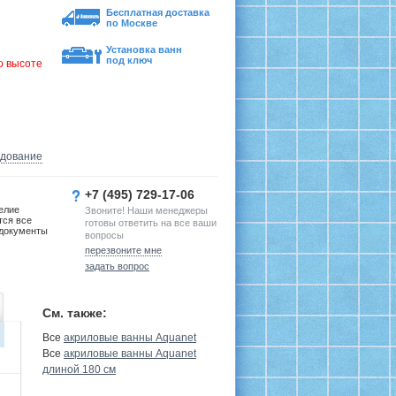
Бесплатная доставка
по Москве
Установка ванн
под ключ
о высоте
удование
+7 (495) 729-17-06
елие
Звоните! Наши менеджеры
тся все
готовы ответить на все ваши
документы
вопросы
перезвоните мне
задать вопрос
См. также:
Все
акриловые ванны Aquanet
Все
акриловые ванны Aquanet
длиной 180 см