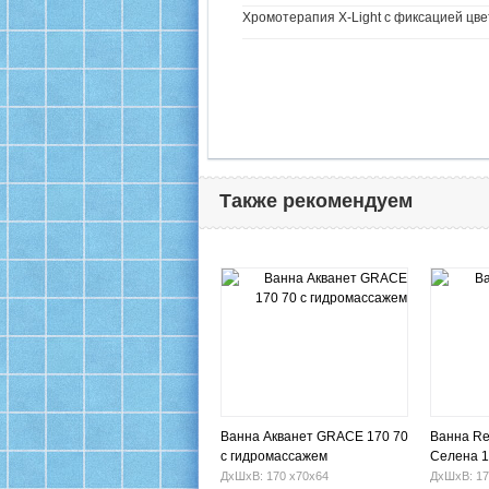
Хромотерапия X-Light с фиксацией цве
Также рекомендуем
Ванна Акванет GRACE 170 70
Ванна Rel
с гидромассажем
Селена 
ДхШхВ: 170 х70х64
ДхШхВ: 17