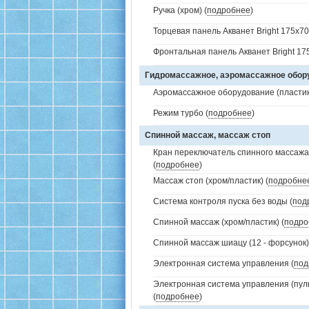
Ручка (хром) (
подробнее
)
Торцевая панель Акванет Bright 175x70
Фронтальная панель Акванет Bright 175
Гидромассажное, аэромассажное обо
Аэромассажное оборудование (пластик 
Режим турбо (
подробнее
)
Спинной массаж, массаж стоп
Кран переключатель спинного массажа 
(
подробнее
)
Массаж стоп (хром/пластик) (
подробне
Система контроля пуска без воды (
под
Спинной массаж (хром/пластик) (
подро
Спинной массаж шиацу (12 - форсунок)
Электронная система управления (
под
Электронная система управления (пуль
(
подробнее
)