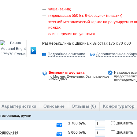
чаша (ванна)
гидромассаж 550 Вт. 6-форсунок (пластик)
жесткий металлический каркас на регулируемых п
ножках
слив-перелив полуавтомат.
Размеры
(Длина х Ширина х Высота): 175 x 70 x 60
Подробное описание
Дополнительное обор
Бесплатная доставка
На каждое изд
предоставляю
по Москве. Ежедневно, без праздников
и выходных.
необходимые 
Характеристики
Описание
Отзывы (0)
Конфигуратор
головники, ручки
1 700 руб.
Добавить
одробнее
)
5 000 руб.
Добавить