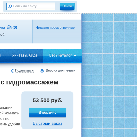
(
0
)
ина
Недавно просмотренные
уб.
ы
Унитазы, биде
Весь каталог
Поделиться
Версия для печати
0 с гидромассажем
53 500
руб.
омпании
В корзину
ой комнаты.
ет не
Быстрый заказ
чень удобна