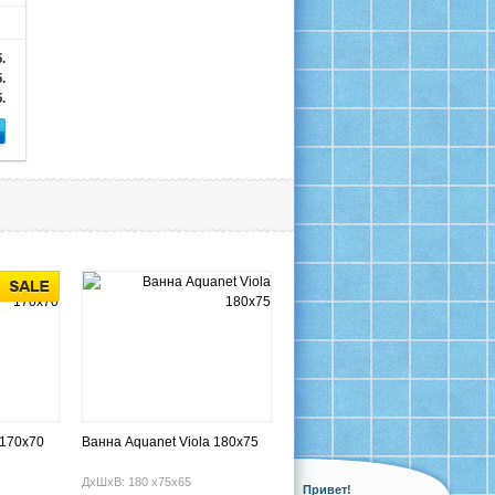
.
.
.
 170х70
Ванна Aquanet Viola 180x75
ДхШхВ: 180 х75х65
Привет!