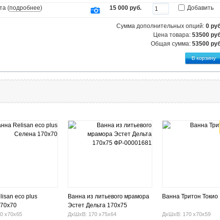
та (
подробнее
)
15 000 руб.
Добавить
Сумма дополнительных опций:
0
руб
Цена товара:
53500 руб
Общая сумма:
53500
руб
isan eco plus
Ванна из литьевого мрамора
Ванна Тритон Токио
170x70
Эстет Дельта 170x75
ФР-00001681
0 х70х65
ДхШхВ: 170 х75х64
ДхШхВ: 170 х70х59