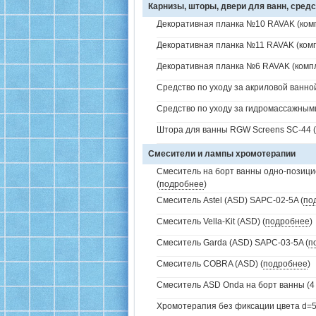
Карнизы, шторы, двери для ванн, средс
Декоративная планка №10 RAVAK (комп
Декоративная планка №11 RAVAK (комп
Декоративная планка №6 RAVAK (компл
Средство по уходу за акриловой ванной
Средство по уходу за гидромассажным
Штора для ванны RGW Screens SC-44 (
Смесители и лампы хромотерапии
Смеситель на борт ванны одно-позици
(
подробнее
)
Смеситель Astel (ASD) SAPC-02-5A (
по
Смеситель Vella-Kit (ASD) (
подробнее
)
Смеситель Garda (ASD) SAPC-03-5A (
п
Смеситель COBRA (ASD) (
подробнее
)
Смеситель ASD Onda на борт ванны (4 
Хромотерапия без фиксации цвета d=5