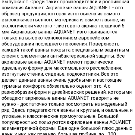
выпускают. Среди таких производителей и российская
компания Акванет. Акриловые ванны AQUANET - это
образец продукции, которая изготовлена из самого
высококачественного материала и, самое главное, из
экологически чистого - листового акрила толщиной 5
мм. Акриловые ванны AQUANET изготавливаются
только на высокотехнологичном европейском
оборудовании последнего поколения. Поверхность
каждой такой ванны покрыта специальным защитным
слоем с элементами антибактериальной защиты. Все
акриловые ванны AQUANET имеют практически
идеальную форму для максимального расслабления:
изогнутые стенки, сиденье, подлокотники. Все это
делает данные ванны очень удобными и настоящие
гурманы комфорта обязательно оценят это. А о
разнообразии форм и дизайновских решений, которыми
обладают акриловые ванны AQUANET говорить не
нужно - достаточно только посмотреть на модельный
ряд. Здесь предлагаются ванны и круглые, и овальные, и
угловые, и классические прямоугольные. Большой
популярностью пользуются акриловые ванны AQUANET
асимметричной формы. Еще один большой плюс данных
ванн: у них, как правило, большая глубина, до... 300