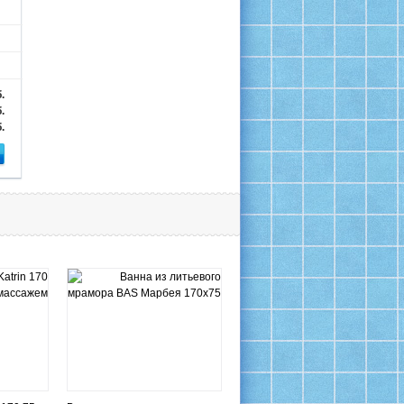
.
.
.