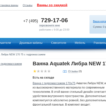
Ванны со скидкой
становка ванны
Отзывы
2026-06-21 19:19:20
729-17-06
+7 (495)
Ваша корз
перезвоните мне
Сумма:
0
р
работаем с 9:00 до 23:00
ушители
Душевые кабины
Смесители
Мебель
Раковин
 Либра NEW 170 75 с гидромассажем
Ванна Aquatek Либра NEW 1
Отзывы
(0)
Есть на складе
Ванна с гидромассажем 170х75
Акватек Либра NEW, и
из высококачественного материала по современным
технологиям. В этой ванне стильный дизайн сочетает
удобством внутреннего пространства. Дополнительн
комплектуется абсолютно ровной, без дополнительны
фронтальной панелью. В комплект входит: