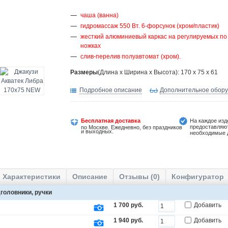
чаша (ванна)
гидромассаж 550 Вт. 6-форсунок (хром/пластик)
жесткий алюминиевый каркас на регулируемых по
ножках
слив-перелив полуавтомат (хром).
Размеры
(Длина х Ширина х Высота): 170 x 75 x 61
Подробное описание
Дополнительное обор
Бесплатная доставка
На каждое изд
предоставляю
по Москве. Ежедневно, без праздников
и выходных.
необходимые 
Характеристики
Описание
Отзывы (0)
Конфигуратор
головники, ручки
1 700 руб.
Добавить
1 940 руб.
Добавить