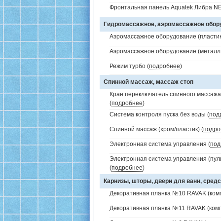
Фронтальная панель Aquatek Либра NE
Гидромассажное, аэромассажное обо
Аэромассажное оборудование (пластик 
Аэромассажное оборудование (металл /
Режим турбо (
подробнее
)
Спинной массаж, массаж стоп
Кран переключатель спинного массажа 
(
подробнее
)
Система контроля пуска без воды (
под
Спинной массаж (хром/пластик) (
подро
Электронная система управления (
под
Электронная система управления (пуль
(
подробнее
)
Карнизы, шторы, двери для ванн, средс
Декоративная планка №10 RAVAK (комп
Декоративная планка №11 RAVAK (комп