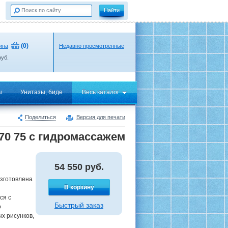
(
0
)
ина
Недавно просмотренные
уб.
ы
Унитазы, биде
Весь каталог
Поделиться
Версия для печати
70 75 с гидромассажем
54 550
руб.
зготовлена
В корзину
ся с
Быстрый заказ
о
х рисунков,