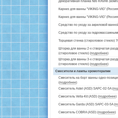
Декоративная планка №6 RAVAK (компл
Карниз для ванны "VIKING-VIG" (Россия)
Карниз для ванны "VIKING-VIG" (Россия
Средство по уходу за акриловой ванной
Средство по уходу за гидромассажным
Торцевая стенка (стироловое стекло) 7
Шторка для ванны 2-х створчатая раз
(стироловое стекло) (
подробнее
)
Шторка для ванны 3-х створчатая раз
(стироловое стекло) (
подробнее
)
Смесители и лампы хромотерапии
Смеситель на борт ванны одно-позици
(
подробнее
)
Смеситель Astel (ASD) SAPC-02-5A (
по
Смеситель Vella-Kit (ASD) (
подробнее
)
Смеситель Garda (ASD) SAPC-03-5A (
п
Смеситель COBRA (ASD) (
подробнее
)