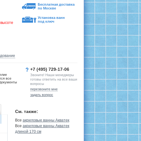
Бесплатная доставка
по Москве
Установка ванн
под ключ
 высоте
удование
+7 (495) 729-17-06
елие
Звоните! Наши менеджеры
тся все
готовы ответить на все ваши
документы
вопросы
перезвоните мне
задать вопрос
См. также:
Все
акриловые ванны Акватек
Все
акриловые ванны Акватек
длиной 170 см