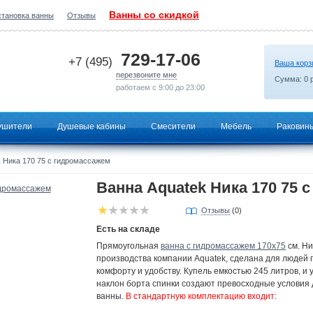
Ванны со скидкой
становка ванны
Отзывы
2026-05-13 16:15:14
729-17-06
+7 (495)
Ваша корз
перезвоните мне
Сумма:
0
р
работаем с 9:00 до 23:00
ушители
Душевые кабины
Смесители
Мебель
Раковин
 Ника 170 75 с гидромассажем
Ванна Aquatek Ника 170 75 
Отзывы
(0)
Есть на складе
Прямоугольная
ванна с гидромассажем 170х75
см. Ни
производства компании Aquatek, сделана для людей 
комфорту и удобству. Купель емкостью 245 литров, и
наклон борта спинки создают превосходные условия
ванны.
В стандартную комплектацию входит: