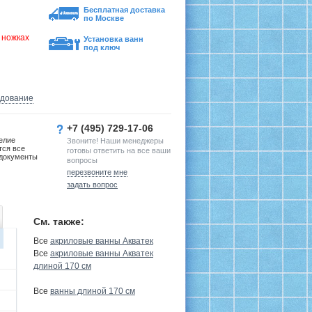
Бесплатная доставка
по Москве
 ножках
Установка ванн
под ключ
удование
+7 (495) 729-17-06
елие
Звоните! Наши менеджеры
тся все
готовы ответить на все ваши
документы
вопросы
перезвоните мне
задать вопрос
См. также:
Все
акриловые ванны Акватек
Все
акриловые ванны Акватек
длиной 170 см
Все
ванны длиной 170 см