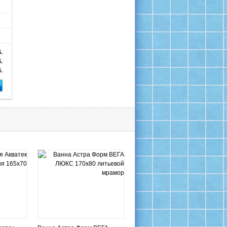
.
.
.