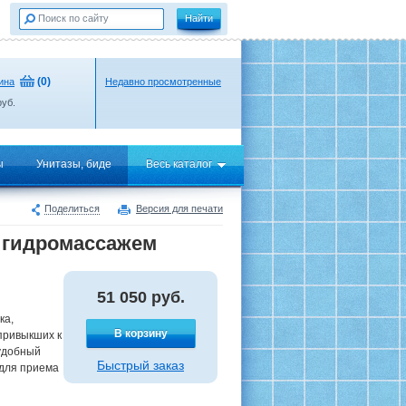
(
0
)
ина
Недавно просмотренные
уб.
ы
Унитазы, биде
Весь каталог
Поделиться
Версия для печати
с гидромассажем
51 050
руб.
ка,
В корзину
привыкших к
 удобный
Быстрый заказ
 для приема