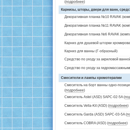
(
подробнее
)
Карнизы, шторы, двери для ванн, средс
Декоративная планка №10 RAVAK (комп
Декоративная планка №11 RAVAK (комп
Декоративная планка №6 RAVAK (компл
Карниз для душевой шторки хромиров
Карниз для ванны (Г-образный)
Средство по уходу за акриловой ванной
Средство по уходу за гидромассажным
Смесители и лампы хромотерапии
Смеситель на борт ванны одно-позици
(
подробнее
)
Смеситель Astel (ASD) SAPC-02-5A (
по
Смеситель Vella-Kit (ASD) (
подробнее
)
Смеситель Garda (ASD) SAPC-03-5A (
п
Смеситель COBRA (ASD) (
подробнее
)