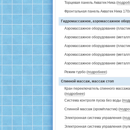
Торцевая панель Акватек Ника (
подроб
Фронтальная панель Акватек Ника 170x
Гидромассажное, аэромассажное обо
Аэромассажное оборудование (пластик 
Аэромассажное оборудование (металл /
Аэромассажное оборудование (пластик 
Аэромассажное оборудование (металл /
Аэромассажное оборудование (металл /
Режим турбо (
подробнее
)
Спинной массаж, массаж стоп
Кран переключатель спинного массажа 
(
подробнее
)
Система контроля пуска без воды (
под
Спинной массаж (хром/пластик) (
подро
Электронная система управления (
под
Электронная система управления (пуль