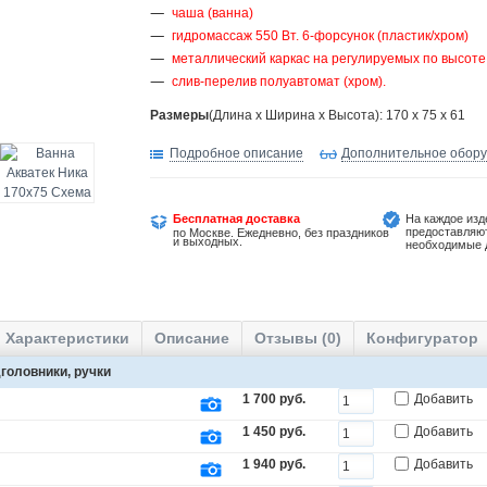
чаша (ванна)
гидромассаж 550 Вт. 6-форсунок (пластик/хром)
металлический каркас на регулируемых по высоте
слив-перелив полуавтомат (хром).
Размеры
(Длина х Ширина х Высота): 170 x 75 x 61
Подробное описание
Дополнительное обор
Бесплатная доставка
На каждое изд
предоставляю
по Москве. Ежедневно, без праздников
и выходных.
необходимые 
Характеристики
Описание
Отзывы (0)
Конфигуратор
головники, ручки
1 700 руб.
Добавить
1 450 руб.
Добавить
1 940 руб.
Добавить