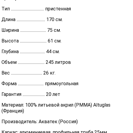
Тип ..................................... пристенная
Длина ................................ 170 см.
Ширина ............................. 75 см.
Высота .............................. 61 см.
Глубина ............................ 44 см.
Объем .............................. 245 литров
Вес ................................... 26 кг.
Форма ............................. прямоугольная
Гарантия ......................... 20 лет
Материал: 100% литьевой акрил (PMMA) Altuglas
(Франция)
Производитель: Акватек (Россия)
Каркас: алюминиевая, профильная труба 25мм.