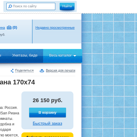
(
0
)
ина
Недавно просмотренные
уб.
ы
Унитазы, биде
Весь каталог
Поделиться
Версия для печати
ана 170х74
26 150
руб.
а: Россия.
В корзину
lSan Риана
омнаты.
Быстрый заказ
удобна и
годаря
ко моется,