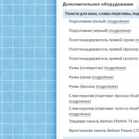
Дополнительное оборудование
Панели для ванн, сливы-переливы, под
Подголовник (белый) (
подробнее
)
Подголовник (черный) (
подробнее
)
Полотенцедержатель прямой (хром) (
п
Полотенцедержатель прямой (бронза) 
Полотенцедержатель прямой (золото) 
Ручка (полиуретан) (
подробнее
)
Ручка (хром) (
подробнее
)
Ручка (бронза) (
подробнее
)
Слив-перелив (п/автомат бронза) AlcaP
(
подробнее
)
Слив-перелив (п/автомат золото) AlcaP
(
подробнее
)
Торцевая панель Bellsan РИАНА 74 см 
Фронтальная панель Bellsan Риана 170