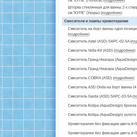
см."КУПЕ" (Полосы) (
подробнее
)
Шторка стеклянная для ванны 2-х ств
см."КУПЕ" (Узоры) (
подробнее
)
Смесители и лампы хромотерапии
Смеситель на борт ванны одно-позици
(
подробнее
)
Смеситель Astel (ASD) SAPC-02-5A (
по
Смеситель Vella-Kit (ASD) (
подробнее
)
Смеситель Гранд Ниагара (AquaDesign)
Смеситель Гранд Ниагара (AquaDesign)
Смеситель COBRA (ASD) (
подробнее
)
Смеситель ASD Onda на борт ванны (4 
Смеситель Garda (ASD) SAPC-03-5A (
п
Смеситель Кобра (AquaDesign) бронза 
Смеситель Кобра (AquaDesign) золото 
Хромотерапия без фиксации цвета d=5
Хромотерапия без фиксации цвета d=57