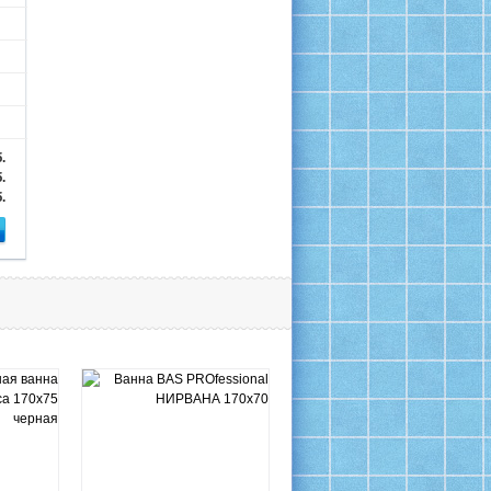
.
.
.