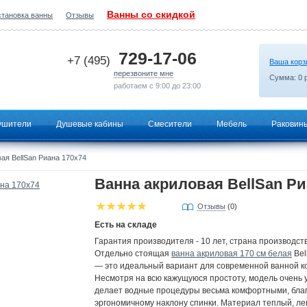
Ванны со скидкой
становка ванны
Отзывы
2026-07-18 19:21:45
729-17-06
+7 (495)
Ваша корз
перезвоните мне
Сумма:
0
р
работаем с 9:00 до 23:00
ушители
Душевые кабины
Смесители
Мебель
Раковин
ая BellSan Риана 170х74
Ванна акриловая BellSan Ри
Отзывы
(0)
Есть на складе
Гарантия производителя - 10 лет, страна производств
Отдельно стоящая
ванна акриловая 170 см белая
Bel
— это идеальный вариант для современной ванной к
Несмотря на всю кажущуюся простоту, модель очень 
делает водные процедуры весьма комфортными, бла
эргономичному наклону спинки. Материал теплый, лег