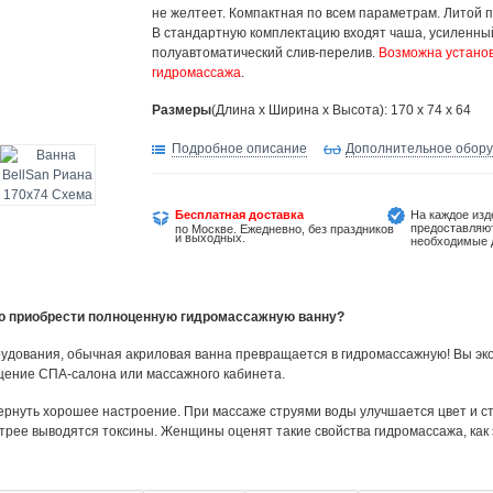
не желтеет. Компактная по всем параметрам. Литой п
В стандартную комплектацию входят чаша, усиленный
полуавтоматический слив-перелив.
Возможна устано
гидромассажа
.
Размеры
(Длина х Ширина х Высота): 170 x 74 x 64
Подробное описание
Дополнительное обор
Бесплатная доставка
На каждое изд
предоставляю
по Москве. Ежедневно, без праздников
и выходных.
необходимые 
но приобрести полноценную гидромассажную ванну?
удования, обычная акриловая ванна превращается в гидромассажную! Вы эко
щение СПА-салона или массажного кабинета.
ернуть хорошее настроение. При массаже струями воды улучшается цвет и ст
трее выводятся токсины. Женщины оценят такие свойства гидромассажа, как