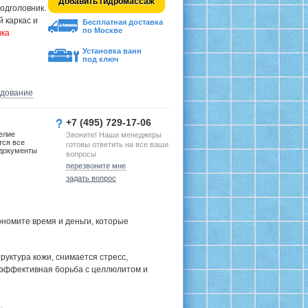
Добавить гидромассаж
одголовник.
 каркас и
Бесплатная доставка
по Москве
вка
Установка ванн
под ключ
удование
+7 (495) 729-17-06
елие
Звоните! Наши менеджеры
тся все
готовы ответить на все ваши
документы
вопросы
перезвоните мне
задать вопрос
номите время и деньги, которые
руктура кожи, снимается стресс,
 эффективная борьба с целлюлитом и