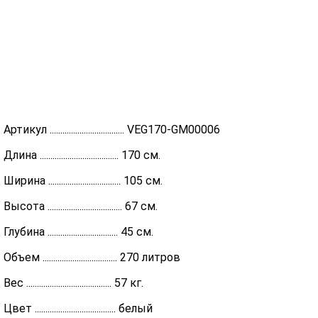
Артикул ................................... VEG170-GM00006
Длина ..................................... 170 см.
Ширина .................................. 105 см.
Высота ................................... 67 см.
Глубина ................................. 45 см.
Объем ................................... 270 литров
Вес ........................................ 57 кг.
Цвет ...................................... белый