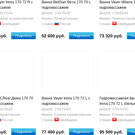
er Irena 170 72 R с
Ванна BellSan Вета 170 70 с
Ванна Vayer Milana 
ссажем
гидромассажем
гидромассажем
0х72х53
ДхШхВ: 170х70х58
ДхШхВ: 170х80х61
ловая асимметричная
Форма: Прямоугольная
Форма: Прямоугольна
Швейцария
Страна:
Россия
Страна:
Швейцария
руб.
52 600 руб.
73 320 руб.
Подробнее
Подробнее
По
CReal Дюна 170 70
Ванна Vayer Irena 170 72 L с
Гидромассажная ван
ассажем
гидромассажем
Irena 170 72 L (белы
форсунки)
0х70х60
ДхШхВ: 170х72х53
ДхШхВ: 170х72х53
ямоугольная
Форма: Угловая асимметричная
Форма: Угловая асимм
Россия
Страна:
Швейцария
Страна:
Швейцария
руб.
77 400 руб.
95 500 руб.
Подробнее
Подробнее
По