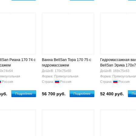
llSan Риана 170 74 с
Ванна BellSan Тора 170 75 с
Гидромассажная ва
ссажем
гидромассажем
BellSan Эрика 170x
0х74х64
ДхШхВ: 170х75х60
ДхШхВ: 169х75х63
ямоугольная
Форма: Прямоугольная
Форма: Прямоугольна
Россия
Страна:
Россия
Страна:
Россия
руб.
56 700 руб.
52 400 руб.
Подробнее
Подробнее
По