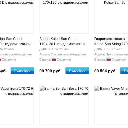
lpa-San Chad
Ванна Kolpa-San Chad
Гидромассажная ва
D с гидромассажем
170х120 L с гидромассажем
Kolpa-San String 17
Standart
0х120х65
ДхШхВ: 170х120х65
ДхШхВ: 170х75х67
ловая асимметричная
Форма: Угловая асимметричная
Форма: Прямоугольна
Словения
Страна:
Словения
Страна:
Словения
руб.
99 700 руб.
69 564 руб.
Подробнее
Подробнее
По