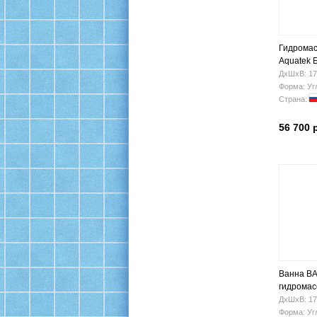
Гидромас
Aquatek 
(правая)
ДхШхВ: 17
Форма: Уг
Страна:
56 700 
Ванна BA
гидрома
ДхШхВ: 17
Форма: Уг