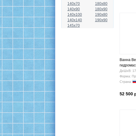
140x70
180x80
140x90
180x90
140x100
190x80
140x140
190x90
145x70
Ванна Be
гидрома
ДхШхВ: 17
Форма: Пр
Страна:
52 500 