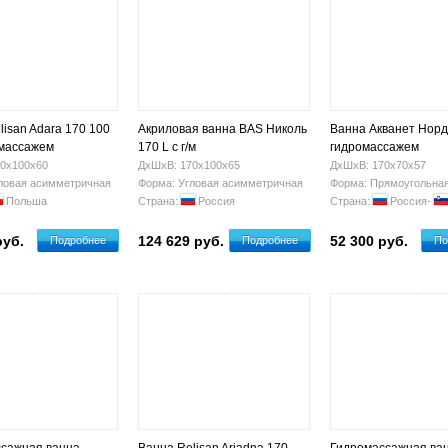
lisan Adara 170 100
Акриловая ванна BAS Николь
Ванна Акванет Норд
омассажем
170 L с г/м
гидромассажем
0х100х60
ДхШхВ: 170х100х65
ДхШхВ: 170х70х57
ловая асимметричная
Форма: Угловая асимметричная
Форма: Прямоугольна
Польша
Страна:
Россия
Страна:
Россия-
руб.
124 629 руб.
52 300 руб.
Подробнее
Подробнее
По