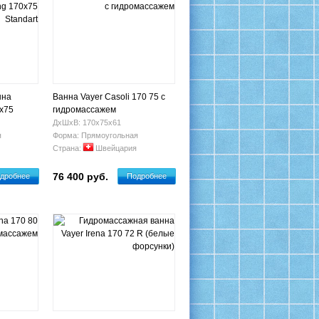
нна
Ванна Vayer Casoli 170 75 с
0х75
гидромассажем
ДхШхВ: 170х75х61
я
Форма: Прямоугольная
Страна:
Швейцария
76 400 руб.
дробнее
Подробнее