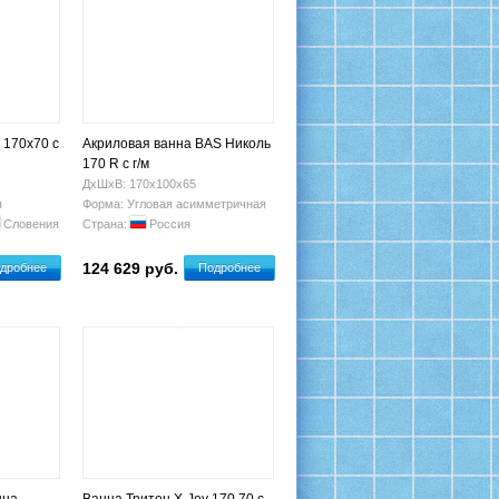
 170х70 с
Акриловая ванна BAS Николь
170 R с г/м
ДхШхВ: 170х100х65
я
Форма: Угловая асимметричная
Словения
Страна:
Россия
124 629 руб.
дробнее
Подробнее