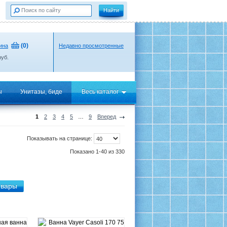
(
0
)
ина
Недавно просмотренные
уб.
ы
Унитазы, биде
Весь каталог
1
2
3
4
5
…
9
Вперед
Показывать на странице:
Показано 1-40 из 330