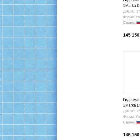
Гидромас
1Marka D
(правая)
ДхШхВ: 17
Форма: Уг
Страна:
145 150
Гидромас
1Marka D
(левая)
ДхШхВ: 17
Форма: Уг
Страна:
145 150