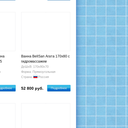
нна
Ванна BellSan Агата 170x80 с
75
гидромассажем
ДхШхВ: 170х80х70
я
Форма: Прямоугольная
Страна:
Россия
52 800 руб.
дробнее
Подробнее