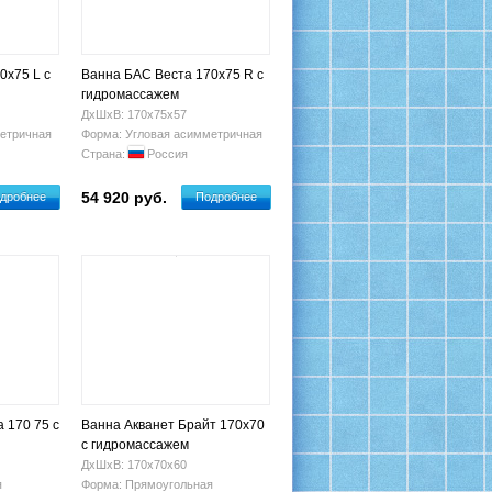
0x75 L с
Ванна БАС Веста 170x75 R с
гидромассажем
ДхШхВ: 170х75х57
етричная
Форма: Угловая асимметричная
Страна:
Россия
54 920 руб.
дробнее
Подробнее
a 170 75 с
Ванна Акванет Брайт 170х70
с гидромассажем
ДхШхВ: 170х70х60
я
Форма: Прямоугольная