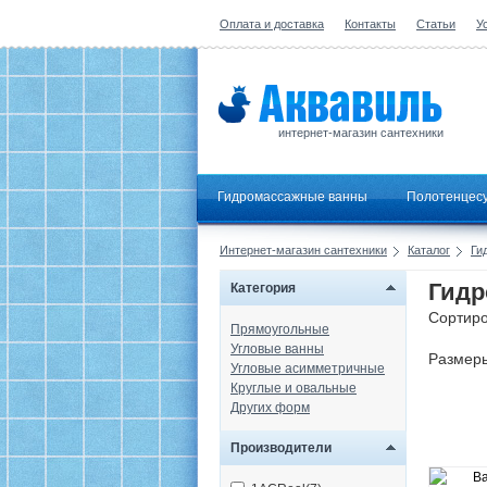
Оплата и доставка
Контакты
Статьи
У
интернет-магазин сантехники
Гидромассажные ванны
Полотенцес
Интернет-магазин сантехники
Каталог
Ги
Гидр
Категория
Сортиро
Прямоугольные
Угловые ванны
Размер
Угловые асимметричные
Круглые и овальные
Других форм
Производители