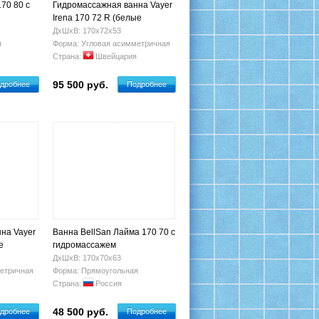
170 80 с
Гидромассажная ванна Vayer
Irena 170 72 R (белые
форсунки)
ДхШхВ: 170х72х53
я
Форма: Угловая асимметричная
Страна:
Швейцария
95 500 руб.
дробнее
Подробнее
на Vayer
Ванна BellSan Лайма 170 70 с
е
гидромассажем
ДхШхВ: 170х70х63
етричная
Форма: Прямоугольная
Страна:
Россия
48 500 руб.
дробнее
Подробнее