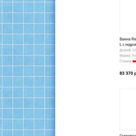
Ванна Re
L с гидр
ДхШхВ: 17
Форма: Уг
Страна:
83 370 