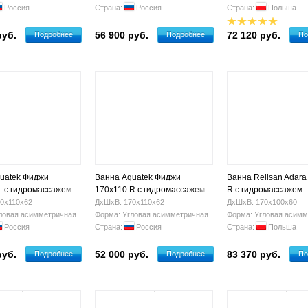
Россия
Страна:
Россия
Страна:
Польша
руб.
56 900 руб.
72 120 руб.
Подробнее
Подробнее
По
uatek Фиджи
Ванна Aquatek Фиджи
Ванна Relisan Adara
L с гидромассажем
170x110 R с гидромассажем
R с гидромассажем
0х110х62
ДхШхВ: 170х110х62
ДхШхВ: 170х100х60
ловая асимметричная
Форма: Угловая асимметричная
Форма: Угловая асимм
Россия
Страна:
Россия
Страна:
Польша
руб.
52 000 руб.
83 370 руб.
Подробнее
Подробнее
По