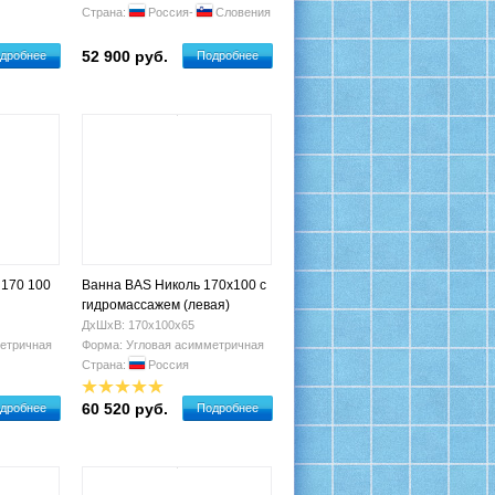
Страна:
Россия-
Словения
52 900 руб.
дробнее
Подробнее
 170 100
Ванна BAS Николь 170х100 с
гидромассажем (левая)
ДхШхВ: 170х100х65
етричная
Форма: Угловая асимметричная
Страна:
Россия
60 520 руб.
дробнее
Подробнее