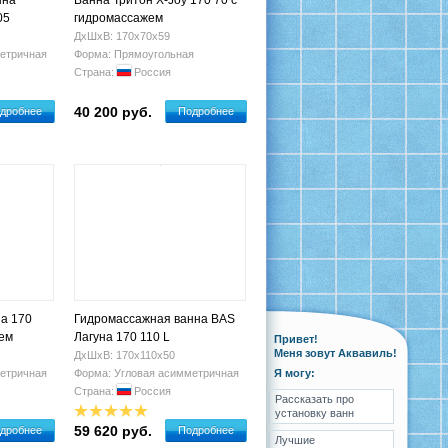
нна
Ванна Тритон X-Joy 170 70 с
05
гидромассажем
ДхШхВ: 170х70х59
етричная
Форма: Прямоугольная
Страна:
Россия
40 200 руб.
дробнее
Подробнее
na 170
Гидромассажная ванна BAS
жем
Лагуна 170 110 L
Привет!
Меня зовут Аквавиль!
ДхШхВ: 170х110х50
етричная
Форма: Угловая асимметричная
Я могу:
Страна:
Россия
Рассказать про
установку ванн
59 620 руб.
дробнее
Подробнее
Лучшие