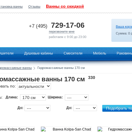
Ванны со скидкой
становка ванны
Отзывы
2026-07-30 14:36:15
729-17-06
+7 (495)
Ваша корз
перезвоните мне
Сумма:
0
р
работаем с 9:00 до 23:00
ушители
Душевые кабины
Смесители
Мебель
Раковин
дромассажные ванны
Гидромассажные ванны 170 см
330
омассажные ванны 170 см
вать по:
ы:
Длина:
Ширина:
До:
До: