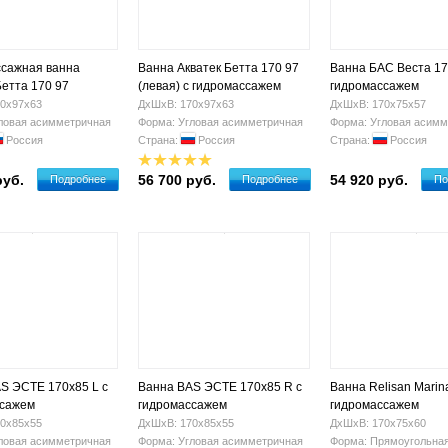
сажная ванна
Ванна Акватек Бетта 170 97
Ванна БАС Веста 17
Бетта 170 97
(левая) с гидромассажем
гидромассажем
0х97х63
ДхШхВ: 170х97х63
ДхШхВ: 170х75х57
ловая асимметричная
Форма: Угловая асимметричная
Форма: Угловая асимм
Россия
Страна:
Россия
Страна:
Россия
руб.
56 700 руб.
54 920 руб.
Подробнее
Подробнее
По
S ЭСТЕ 170х85 L с
Ванна BAS ЭСТЕ 170х85 R с
Ванна Relisan Marin
ссажем
гидромассажем
гидромассажем
0х85х55
ДхШхВ: 170х85х55
ДхШхВ: 170х75х60
ловая асимметричная
Форма: Угловая асимметричная
Форма: Прямоугольна