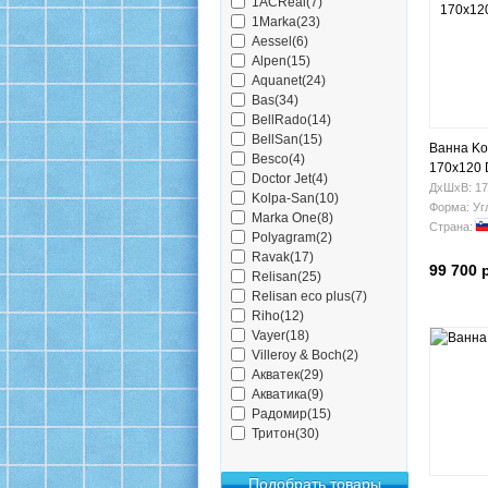
1ACReal(7)
1Marka(23)
Aessel(6)
Alpen(15)
Aquanet(24)
Bas(34)
BellRado(14)
BellSan(15)
Ванна Ko
Besco(4)
170х120 
Doctor Jet(4)
ДхШхВ: 17
Kolpa-San(10)
Форма: Уг
Marka One(8)
Страна:
Polyagram(2)
Ravak(17)
99 700 
Relisan(25)
Relisan eco plus(7)
Riho(12)
Vayer(18)
Villeroy & Boch(2)
Акватек(29)
Акватика(9)
Радомир(15)
Тритон(30)