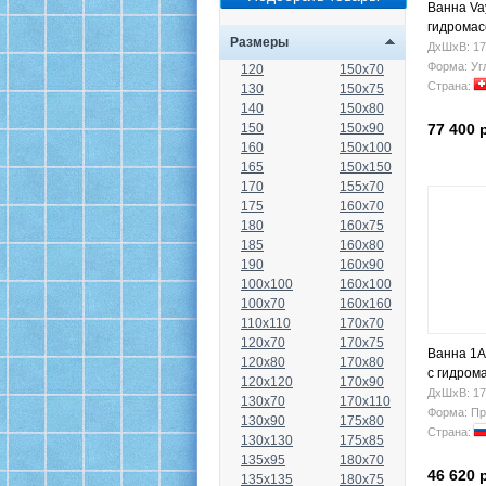
Ванна Vay
гидрома
Размеры
ДхШхВ: 17
Форма: Уг
120
150x70
Страна:
130
150x75
140
150x80
150
150x90
77 400 
160
150x100
165
150x150
170
155x70
175
160x70
180
160x75
185
160x80
190
160x90
100x100
160x100
100x70
160x160
110x110
170x70
120x70
170x75
Ванна 1A
120x80
170x80
с гидром
120x120
170x90
ДхШхВ: 17
130x70
170x110
Форма: Пр
130x90
175x80
Страна:
130x130
175x85
135x95
180x70
46 620 
135x135
180x75