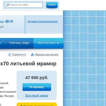
(
0
)
ина
Недавно просмотренные
уб.
ы
Унитазы, биде
Весь каталог
Поделиться
Версия для печати
0х70 литьевой мрамор
47 650
руб.
ольной
В корзину
рм.
 исполнение
Быстрый заказ
ва: Россия.
в