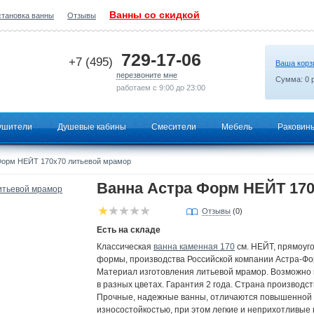
Ванны со скидкой
становка ванны
Отзывы
2026-05-12 01:42:44
729-17-06
+7 (495)
Ваша корз
перезвоните мне
Сумма:
0
р
работаем с 9:00 до 23:00
ушители
Душевые кабины
Смесители
Мебель
Раковин
Форм НЕЙТ 170х70 литьевой мрамор
Ванна Астра Форм НЕЙТ 17
Отзывы
(0)
Есть на складе
Классическая
ванна каменная 170
см. НЕЙТ, прямоуг
формы, производства Российской компании Астра-Фо
Материал изготовления литьевой мрамор. Возможно
в разных цветах. Гарантия 2 года. Страна производст
Прочные, надежные ванны, отличаются повышенной
износостойкостью, при этом легкие и неприхотливые 