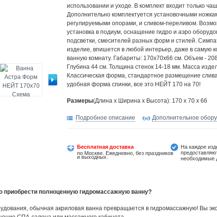
использовании и уходе. В комплект входит только ча
Дополнительно комплектуется установочными ножка
регулируемыми опорами, и сливом-переливом. Возм
установка в подиум, оснащение гидро и аэро оборудо
подсветки, смесителей разных форм и стилей. Симп
изделие, впишется в любой интерьер, даже в самую 
ванную комнату. Габариты: 170х70х66 см. Объем - 208
Глубина 44 см. Толщина стенок 14-18 мм. Масса издели
Классическая форма, стандартное размещение слива
удобная форма спинки, все это НЕЙТ 170 на 70!
Размеры
(Длина х Ширина х Высота): 170 x 70 x 66
Подробное описание
Дополнительное обор
Бесплатная доставка
На каждое изд
предоставляю
по Москве. Ежедневно, без праздников
и выходных.
необходимые 
но приобрести полноценную гидромассажную ванну?
удования, обычная акриловая ванна превращается в гидромассажную! Вы эко