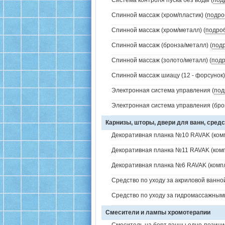
Система контроля пуска без воды (
под
Спинной массаж (хром/пластик) (
подро
Спинной массаж (хром/металл) (
подро
Спинной массаж (бронза/металл) (
под
Спинной массаж (золото/металл) (
под
Спинной массаж шиацу (12 - форсунок)
Электронная система управления (
под
Электронная система управления (брон
Карнизы, шторы, двери для ванн, средс
Декоративная планка №10 RAVAK (комп
Декоративная планка №11 RAVAK (комп
Декоративная планка №6 RAVAK (компл
Средство по уходу за акриловой ванной
Средство по уходу за гидромассажным
Смесители и лампы хромотерапии