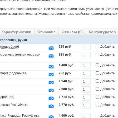
щение СПА-салона или массажного кабинета.
ернуть хорошее настроение. При массаже струями воды улучшается цвет и ст
трее выводятся токсины. Женщины оценят такие свойства гидромассажа, как
Характеристики
Описание
Отзывы (0)
Конфигуратор
головники, ручки
(
подробнее
)
725 руб.
Добавить
 с регулируемыми опорами
925 руб.
Добавить
1 400 руб.
Добавить
Форм (
подробнее
)
200 руб.
Добавить
1 940 руб.
Добавить
2 980 руб.
Добавить
одробнее
)
1 714 руб.
Добавить
Чешская Республика
3 770 руб.
Добавить
last - Чешская Республика
4 900 руб.
Добавить