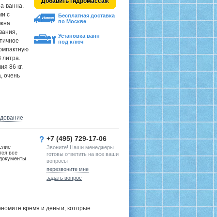
Добавить гидромассаж
ша-ванна.
ми с
Бесплатная доставка
по Москве
ожна
вания,
Установка ванн
атичное
под ключ
компактную
 литра.
я 86 кг.
, очень
удование
+7 (495) 729-17-06
елие
Звоните! Наши менеджеры
тся все
готовы ответить на все ваши
документы
вопросы
перезвоните мне
задать вопрос
номите время и деньги, которые