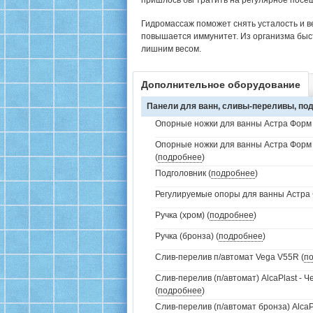
пришлось бы тратить на регулярное посе
Гидромассаж поможет снять усталость и в
повышается иммунитет. Из организма быс
лишним весом.
Дополнительное оборудование
Панели для ванн, сливы-переливы, под
Опорные ножки для ванны Астра Форм 
Опорные ножки для ванны Астра Форм
(
подробнее
)
Подголовник (
подробнее
)
Регулируемые опоры для ванны Астра 
Ручка (хром) (
подробнее
)
Ручка (бронза) (
подробнее
)
Слив-перелив п/автомат Vega V55R (
п
Слив-перелив (п/автомат) AlcaPlast - 
(
подробнее
)
Слив-перелив (п/автомат бронза) AlcaP