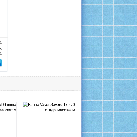
.
.
.