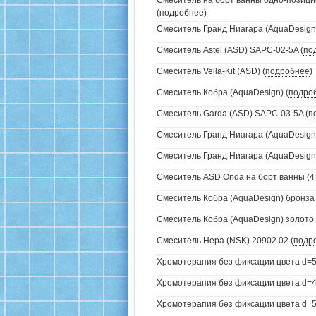
Смеситель на борт ванны одно-позици
(
подробнее
)
Смеситель Гранд Ниагара (AquaDesign)
Смеситель Astel (ASD) SAPC-02-5A (
по
Смеситель Vella-Kit (ASD) (
подробнее
)
Смеситель Кобра (AquaDesign) (
подро
Смеситель Garda (ASD) SAPC-03-5A (
п
Смеситель Гранд Ниагара (AquaDesign)
Смеситель Гранд Ниагара (AquaDesign)
Смеситель ASD Onda на борт ванны (4 
Смеситель Кобра (AquaDesign) бронза 
Смеситель Кобра (AquaDesign) золото 
Смеситель Нера (NSK) 20902.02 (
подр
Хромотерапия без фиксации цвета d=5
Хромотерапия без фиксации цвета d=4
Хромотерапия без фиксации цвета d=57