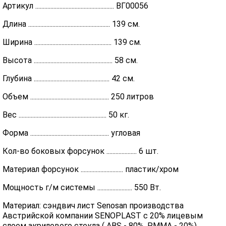
Артикул .................................................... ВГ00056
Длина ...................................................... 139 см.
Ширина ................................................... 139 см.
Высота .................................................... 58 см.
Глубина .................................................. 42 см.
Объем .................................................... 250 литров
Вес .......................................................... 50 кг.
Форма .................................................... угловая
Кол-во боковых форсунок .................... 6 шт.
Материал форсунок ............................ пластик/хром
Мощность г/м системы ....................... 550 Вт.
Материал: сэндвич лист Senosan производства
Австрийской компании SENOPLAST c 20% лицевым
слоем акрилового стекла ( ABS - 80%, PMMA - 20%) ,