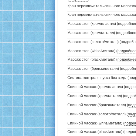
Кран переключатель спинного массажа (
Кран переключатель спинного массажа (
Массаж стоп (хром/пластик) (
подробне
Массаж стоп (хром/металл) (
подробне
Массаж стоп (золото/металл) (
подробн
Массаж стоп (white/металл) (
подробне
Массаж стоп (black/металл) (
подробне
Массаж стоп (бронза/металл) (
подробн
Система контроля пуска без воды (
под
Спинной массаж (хром/пластик) (
подро
Спинной массаж (хром/металл) (
подро
Спинной массаж (бронза/металл) (
под
Спинной массаж (золото/металл) (
под
Спинной массаж (white/металл) (
подро
Спинной массаж (black/металл) (
подро