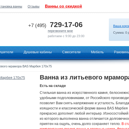
Ванны со скидкой
становка ванны
Отзывы
2026-07-14 06:49:58
729-17-06
+7 (495)
Ваша корз
перезвоните мне
Сумма:
0
р
работаем с 9:00 до 23:00
ушители
Душевые кабины
Смесители
Мебель
Раковин
евого мрамора BAS Марбея 170х75
Ванна из литьевого мрамор
Есть на складе
Стильная ванна из искусственного камня, белоснежно
удобными подголовниками, от Российского производи
позволит Вам снять напряжение и усталость. Благод
изящности и классической форме ванна BAS Марбея
прекрасно дополнит любой интерьер. Износостойкий
из которого выполнена ванна отличается долговечно
приятен на ощупь, очень долго сохраняет тепло.
В ст