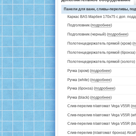
Панели для ванн, сливы-переливы, под
Каркас BAS Марбея 170х75 с доп. под
Подголовник (
подробнее
)
Подголовник (черный) (
подробнее
)
Полотенцедержатель прямой (хром) (
п
Полотенцедержатель прямой (бронза) 
Полотенцедержатель прямой (золото) 
Ручка (хром) (
подробнее
)
Ручка (white) (
подробнее
)
Ручка (бронза) (
подробнее
)
Ручка (black) (
подробнее
)
Слив-перелив п/автомат Vega V55R (
п
Слив-перелив п/автомат Vega V55R (whi
Слив-перелив п/автомат Vega V55R (bla
Слив-перелив (п/автомат бронза) AlcaP