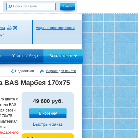
(
0
)
ина
Недавно просмотренные
уб.
ы
Унитазы, биде
Весь каталог
Поделиться
Версия для печати
а BAS Марбея 170х75
го цвета с
49 600
руб.
теля BAS,
аря своей
В корзину
 170x75
 материал
Быстрый заказ
стью,
андартную