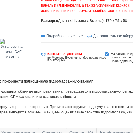
комплектацию входит ванна и опорные ножки. Фронт
панель и слив-перелив, а так же усиленный каркас с
дополнительной поддержкой приобретаются отдельн
Размеры
(Длина х Ширина х Высота): 170 x 75 x 58
Подробное описание
Дополнительное обор
Бесплатная доставка
На каждое изд
предоставляю
по Москве. Ежедневно, без праздников
и выходных.
необходимые 
но приобрести полноценную гидромассажную ванну?
удования, обычная акриловая ванна превращается в гидромассажную! Вы эко
щение СПА-салона или массажного кабинета.
ернуть хорошее настроение. При массаже струями воды улучшается цвет и ст
трее выводятся токсины. Женщины оценят такие свойства гидромассажа, как
Характеристики
Описание
Отзывы (0)
Конфигуратор