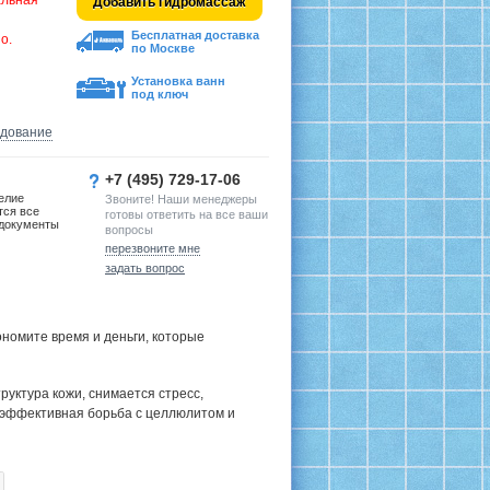
альная
Добавить гидромассаж
Бесплатная доставка
о.
по Москве
Установка ванн
под ключ
удование
+7 (495) 729-17-06
елие
Звоните! Наши менеджеры
тся все
готовы ответить на все ваши
документы
вопросы
перезвоните мне
задать вопрос
номите время и деньги, которые
руктура кожи, снимается стресс,
 эффективная борьба с целлюлитом и