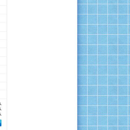
.
.
.