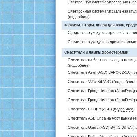
Электронная система управления (брон
Электронная система управления (пуль
(
подробнее
)
Карнизы, шторы, двери для ванн, средс
Средство по уходу за акриловой ванной
Средство по уходу за гидромассажным
Смесители и лампы хромотерапии
Смеситель на борт ванны одно-позици
(
подробнее
)
Смеситель Astel (ASD) SAPC-02-5A (
по
Смеситель Vella-Kit (ASD) (
подробнее
)
Смеситель Гранд Ниагара (AquaDesign)
Смеситель Гранд Ниагара (AquaDesign)
Смеситель COBRA (ASD) (
подробнее
)
Смеситель ASD Onda на борт ванны (4 
Смеситель Garda (ASD) SAPC-03-5A (
п
Смеситель Кобра (AquaDesign) бронза 