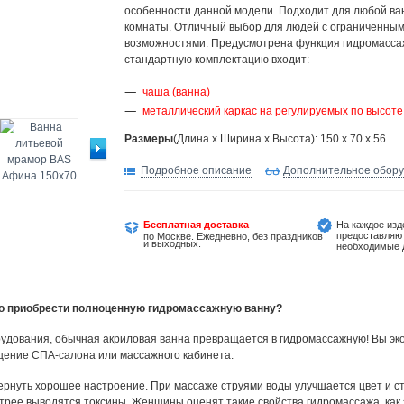
особенности данной модели. Подходит для любой ва
комнаты. Отличный выбор для людей с ограниченны
возможностями. Предусмотрена функция гидромасса
стандартную комплектацию входит:
чаша (ванна)
металлический каркас на регулируемых по высоте
Размеры
(Длина х Ширина х Высота): 150 x 70 x 56
Подробное описание
Дополнительное обор
Бесплатная доставка
На каждое изд
предоставляю
по Москве. Ежедневно, без праздников
и выходных.
необходимые 
но приобрести полноценную гидромассажную ванну?
удования, обычная акриловая ванна превращается в гидромассажную! Вы эко
щение СПА-салона или массажного кабинета.
ернуть хорошее настроение. При массаже струями воды улучшается цвет и ст
трее выводятся токсины. Женщины оценят такие свойства гидромассажа, как