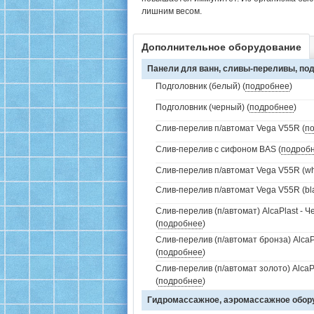
лишним весом.
Дополнительное оборудование
Панели для ванн, сливы-переливы, под
Подголовник (белый) (
подробнее
)
Подголовник (черный) (
подробнее
)
Слив-перелив п/автомат Vega V55R (
п
Слив-перелив с сифоном BAS (
подроб
Слив-перелив п/автомат Vega V55R (whi
Слив-перелив п/автомат Vega V55R (bla
Слив-перелив (п/автомат) AlcaPlast - 
(
подробнее
)
Слив-перелив (п/автомат бронза) AlcaP
(
подробнее
)
Слив-перелив (п/автомат золото) AlcaP
(
подробнее
)
Гидромассажное, аэромассажное обо