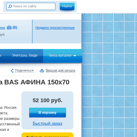
(
0
)
ина
Недавно просмотренные
уб.
ы
Унитазы, биде
Весь каталог
Поделиться
Версия для печати
ра BAS АФИНА 150х70
52 100
руб.
а: Россия.
В корзину
вета,
ые размеры.
Быстрый заказ
кусственный
ная и