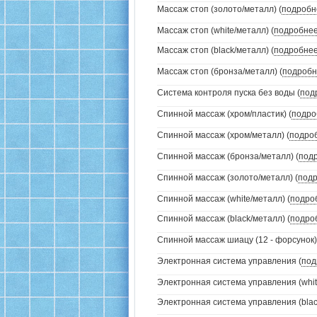
Массаж стоп (золото/металл) (
подробн
Массаж стоп (white/металл) (
подробне
Массаж стоп (black/металл) (
подробне
Массаж стоп (бронза/металл) (
подробн
Система контроля пуска без воды (
под
Спинной массаж (хром/пластик) (
подро
Спинной массаж (хром/металл) (
подро
Спинной массаж (бронза/металл) (
под
Спинной массаж (золото/металл) (
под
Спинной массаж (white/металл) (
подро
Спинной массаж (black/металл) (
подро
Спинной массаж шиацу (12 - форсунок)
Электронная система управления (
под
Электронная система управления (white
Электронная система управления (black