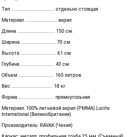
Тип ............................................... отдельно стоящая
Материал ................................... акрил
Длина ......................................... 150 см.
Ширина ...................................... 70 см.
Высота ....................................... 61 см.
Глубина ..................................... 43 см.
Объем ....................................... 165 литров
Вес ............................................. 18 кг.
Форма ....................................... прямоугольная
Материал: 100% литьевой акрил (PMMA) Lucite
International (Великобритания)
Производитель: RAVAK (Чехия)
Каркас: металл, профильная труба 25 мм. (Съемный)