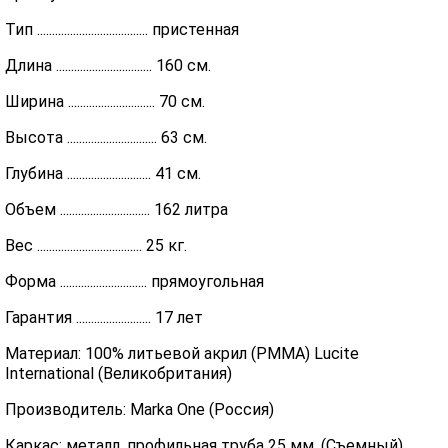
Тип ..................................... пристенная
Длина ................................ 160 см.
Ширина ............................. 70 см.
Высота .............................. 63 см.
Глубина ............................ 41 см.
Объем .............................. 162 литра
Вес ................................... 25 кг.
Форма ............................. прямоугольная
Гарантия ......................... 17 лет
Материал: 100% литьевой акрил (PMMA) Lucite
International (Великобритания)
Производитель: Marka One (Россия)
Каркас: металл, профильная труба 25 мм. (Съемный)