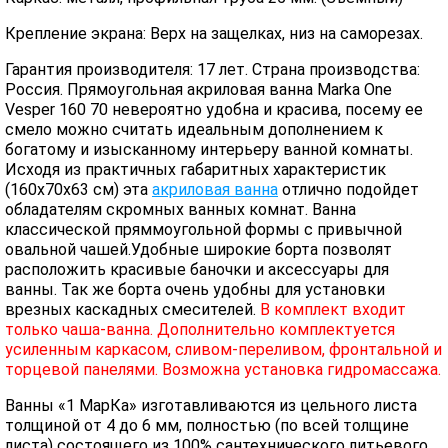
Крепление экрана: Верх на защелках, низ на саморезах.
Гарантия производителя: 17 лет. Страна производства:
Россия. Прямоугольная акриловая ванна Marka One
Vesper 160 70 невероятно удобна и красива, посему ее
смело можно считать идеальным дополнением к
богатому и изысканному интерьеру ванной комнаты.
Исходя из практичных габаритных характеристик
(160x70x63 см) эта
акриловая ванна
отлично подойдет
обладателям скромных ванных комнат. Ванна
классической пряммоугольной формы с привычной
овальной чашей.Удобные широкие борта позволят
расположить красивые баночки и аксессуары для
ванны. Так же борта очень удобны для установки
врезных каскадных смесителей.
В комплект входит
только чаша-ванна. Дополнительно комплектуется
усиленным каркасом, сливом-переливом, фронтальной и
торцевой панелями. Возможна установка гидромассажа.
Ванны «1 МарКа» изготавливаются из цельного листа
толщиной от 4 до 6 мм, полностью (по всей толщине
листа) состоящего из 100% сантехнического литьевого