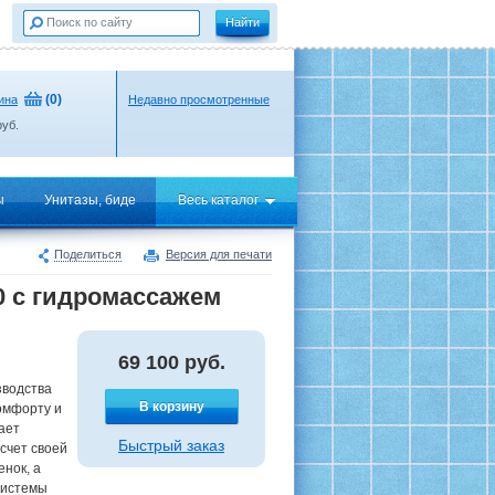
(
0
)
ина
Недавно просмотренные
уб.
ы
Унитазы, биде
Весь каталог
Поделиться
Версия для печати
0 с гидромассажем
69 100
руб.
зводства
В корзину
омфорту и
ает
Быстрый заказ
счет своей
нок, а
системы