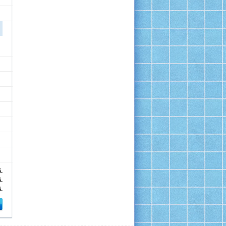
.
.
.