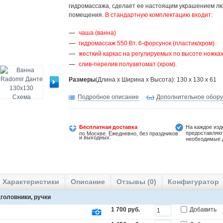
гидромассажа, сделает ее настоящим украшением л
помещения.
В стандартную комплектацию входит:
чаша (ванна)
гидромассаж 550 Вт. 6-форсунок (пластик/хром)
жесткий каркас на регулируемых по высоте ножка
слив-перелив полуавтомат (хром).
Размеры
(Длина х Ширина х Высота): 130 x 130 x 61
Подробное описание
Дополнительное обор
Бесплатная доставка
На каждое изд
предоставляю
по Москве. Ежедневно, без праздников
и выходных.
необходимые 
Характеристики
Описание
Отзывы (0)
Конфигуратор
головники, ручки
1 700 руб.
Добавить