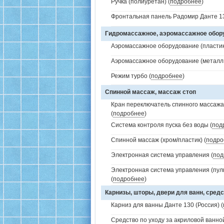
Ручка (полиуретан) (
подробнее
)
Фронтальная панель Радомир Данте 13
Гидромассажное, аэромассажное обо
Аэромассажное оборудование (пластик 
Аэромассажное оборудование (металл /
Режим турбо (
подробнее
)
Спинной массаж, массаж стоп
Кран переключатель спинного массажа 
(
подробнее
)
Система контроля пуска без воды (
под
Спинной массаж (хром/пластик) (
подро
Электронная система управления (
под
Электронная система управления (пуль
(
подробнее
)
Карнизы, шторы, двери для ванн, средс
Карниз для ванны Данте 130 (Россия) (
Средство по уходу за акриловой ванной