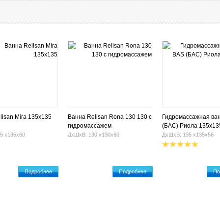
lisan Mira 135х135
Ванна Relisan Rona 130 130 с
Гидромассажная ва
гидромассажем
(БАС) Риола 135х13
5 х135х60
ДхШхВ: 130 х130х60
ДхШхВ: 135 х135х56
Подробнее
Подробнее
По