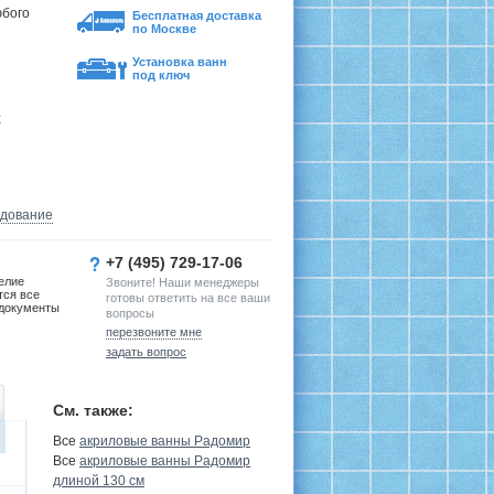
юбого
Бесплатная доставка
по Москве
Установка ванн
под ключ
х
удование
+7 (495) 729-17-06
елие
Звоните! Наши менеджеры
тся все
готовы ответить на все ваши
документы
вопросы
перезвоните мне
задать вопрос
См. также:
Все
акриловые ванны Радомир
Все
акриловые ванны Радомир
длиной 130 см