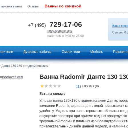
Ванны со скидкой
становка ванны
Отзывы
2026-05-07 22:12:05
729-17-06
+7 (495)
Ваша корз
перезвоните мне
Сумма:
0
р
работаем с 9:00 до 23:00
ушители
Душевые кабины
Смесители
Мебель
Раковин
 Данте 130 130 с гидромассажем
Ванна Radomir Данте 130 13
Отзывы
(0)
Есть на складе
Угловая ванна 130х130 с гидромассажем
Данте, прои
компании Radomir, сделана для людей привыкших к к
удобству. Модель при очень скромных габаритах созд
ощущение простора при приеме водных процедур за 
треугольной формы и плавных изгибов внутренних сте
привлекательный дизайн данной модели, и наличие 