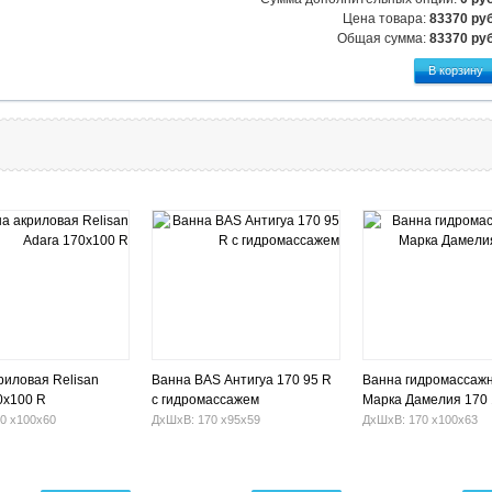
Цена товара:
83370 руб
Общая сумма:
83370
руб
риловая Relisan
Ванна BAS Антигуа 170 95 R
Ванна гидромассажн
0x100 R
с гидромассажем
Марка Дамелия 170
(левая)
0 х100х60
ДхШхВ: 170 х95х59
ДхШхВ: 170 х100х63