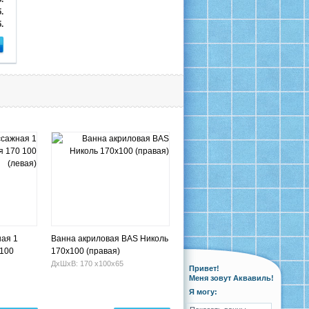
.
.
ая 1
Ванна акриловая BAS Николь
 100
170x100 (правая)
ДхШхВ: 170 х100х65
Привет!
Меня зовут Аквавиль!
Я могу: