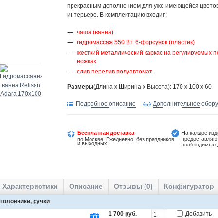
прекрасным дополнением для уже имеющейся цветов
интерьере. В комплектацию входит:
чаша (ванна)
гидромассаж 550 Вт. 6-форсунок (пластик)
жесткий металлический каркас на регулируемых п
ножках
слив-перелив полуавтомат.
Размеры
(Длина х Ширина х Высота): 170 x 100 x 60
Подробное описание
Дополнительное обор
Бесплатная доставка
На каждое изд
предоставляю
по Москве. Ежедневно, без праздников
и выходных.
необходимые 
Характеристики
Описание
Отзывы (0)
Конфигуратор
головники, ручки
1 700 руб.
Добавить