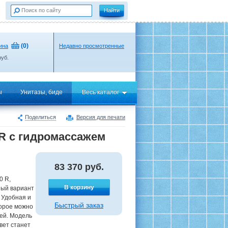
(
0
)
ина
Недавно просмотренные
уб.
ы
Унитазы, биде
Весь каталог
Поделиться
Версия для печати
0 R с гидромассажем
83 370
руб.
0 R,
В корзину
ный вариант
 Удобная и
Быстрый заказ
торое можно
ей. Модель
вет станет