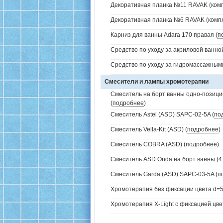
Декоративная планка №11 RAVAK (комп
Декоративная планка №6 RAVAK (компл
Карниз для ванны Adara 170 правая (
п
Средство по уходу за акриловой ванной
Средство по уходу за гидромассажным
Смесители и лампы хромотерапии
Смеситель на борт ванны одно-позици
(
подробнее
)
Смеситель Astel (ASD) SAPC-02-5A (
по
Смеситель Vella-Kit (ASD) (
подробнее
)
Смеситель COBRA (ASD) (
подробнее
)
Смеситель ASD Onda на борт ванны (4 
Смеситель Garda (ASD) SAPC-03-5A (
п
Хромотерапия без фиксации цвета d=5
Хромотерапия X-Light с фиксацией цве