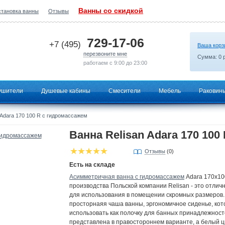
Ванны со скидкой
становка ванны
Отзывы
2026-07-15 06:55:35
729-17-06
+7 (495)
Ваша корз
перезвоните мне
Сумма:
0
р
работаем с 9:00 до 23:00
ушители
Душевые кабины
Смесители
Мебель
Раковин
 Adara 170 100 R с гидромассажем
Ванна Relisan Adara 170 10
Отзывы
(0)
Есть на складе
Асимметричная ванна с гидромассажем
Adara 170x10
производства Польской компании Relisan - это отлич
для использования в помещении скромных размеров.
просторнаяя чаша ванны, эргономичное сиденье, ко
использовать как полочку для банных принадлежност
представлена в правостороннем варианте, а белый ц