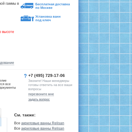
ой гаммы в
Бесплатная доставка
по Москве
Установка ванн
под ключ
о высоте
удование
+7 (495) 729-17-06
елие
Звоните! Наши менеджеры
тся все
готовы ответить на все ваши
документы
вопросы
перезвоните мне
задать вопрос
См. также:
Все
акриловые ванны Relisan
Все
акриловые ванны Relisan