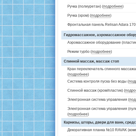
Ручка (полиуретан) (
подробнее
)
Ручка (хром) (
подробнее
)
Фронтальная панель Relisan Adara 170 
Гидромассажное, аэромассажное обо
Аэромассажное оборудование (пластик 
Режим турбо (
подробнее
)
Спинной массаж, массаж стоп
Кран переключатель спинного массажа 
(
подробнее
)
Система контроля пуска без воды (
под
Спинной массаж (хром/пластик) (
подро
Электронная система управления (
под
Электронная система управления (пуль
(
подробнее
)
Карнизы, шторы, двери для ванн, средс
Декоративная планка №10 RAVAK (комп