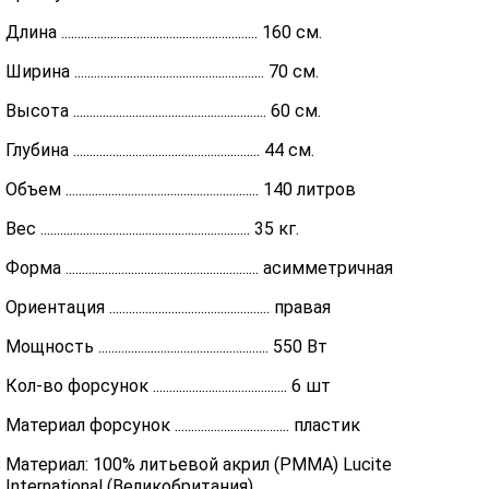
Длина ............................................................ 160 см.
Ширина .......................................................... 70 см.
Высота ........................................................... 60 см.
Глубина ......................................................... 44 см.
Объем ........................................................... 140 литров
Вес ................................................................ 35 кг.
Форма ........................................................... асимметричная
Ориентация ................................................. правая
Мощность .................................................... 550 Вт
Кол-во форсунок ......................................... 6 шт
Материал форсунок ................................... пластик
Материал: 100% литьевой акрил (PMMA) Lucite
International (Великобритания)