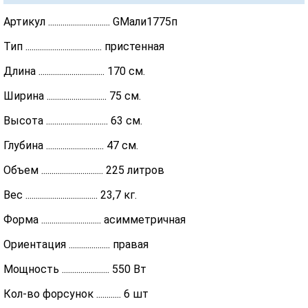
Артикул .............................. GMали1775п
Тип ..................................... пристенная
Длина ................................ 170 см.
Ширина ............................. 75 см.
Высота .............................. 63 см.
Глубина ............................ 47 см.
Объем .............................. 225 литров
Вес ................................... 23,7 кг.
Форма ............................. асимметричная
Ориентация .................... правая
Мощность ....................... 550 Вт
Кол-во форсунок ............ 6 шт