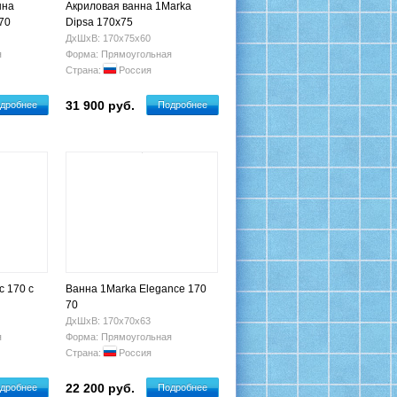
нна
Акриловая ванна 1Marka
70
Dipsa 170x75
ДхШхВ: 170х75х60
я
Форма: Прямоугольная
Страна:
Россия
31 900 руб.
дробнее
Подробнее
c 170 с
Ванна 1Marka Elegance 170
70
ДхШхВ: 170х70х63
я
Форма: Прямоугольная
Страна:
Россия
22 200 руб.
дробнее
Подробнее