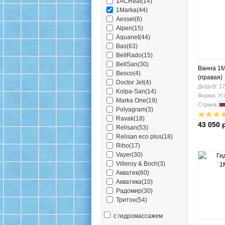
1ACReal(14)
1Marka(44)
Aessel(6)
Alpen(15)
Aquanet(44)
Bas(63)
BellRado(15)
BellSan(30)
Ванна 1M
Besco(4)
(правая)
Doctor Jet(4)
ДхШхВ: 17
Kolpa-San(14)
Форма: Уг
Marka One(19)
Страна:
Polyagram(3)
Ravak(18)
43 050 
Relisan(53)
Relisan eco plus(18)
Riho(17)
Vayer(30)
Villeroy & Boch(3)
Акватек(60)
Акватика(10)
Радомир(30)
Тритон(54)
с гидромассажем