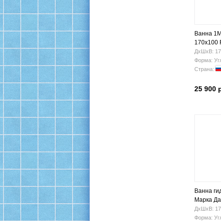
Ванна 1M
170х100 
ДхШхВ: 17
Форма: Уг
Страна:
25 900 
Ванна ги
Марка Да
(левая)
ДхШхВ: 17
Форма: Уг