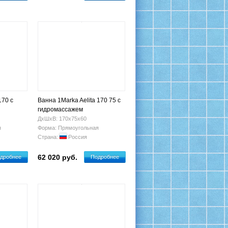
170 с
Ванна 1Marka Aelita 170 75 с
гидромассажем
ДхШхВ: 170х75х60
я
Форма: Прямоугольная
Страна:
Россия
62 020 руб.
дробнее
Подробнее