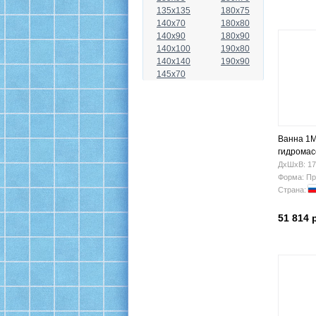
135x135
180x75
140x70
180x80
140x90
180x90
140x100
190x80
140x140
190x90
145x70
Ванна 1M
гидрома
ДхШхВ: 17
Форма: Пр
Страна:
51 814 