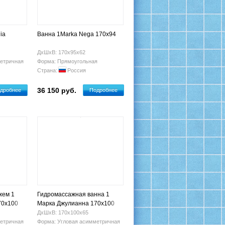
ia
Ванна 1Marka Nega 170x94
ДхШхВ: 170х95х62
етричная
Форма: Прямоугольная
Страна:
Россия
36 150 руб.
дробнее
Подробнее
жем 1
Гидромассажная ванна 1
70х100
Марка Джулианна 170х100
(левая)
ДхШхВ: 170х100х65
етричная
Форма: Угловая асимметричная