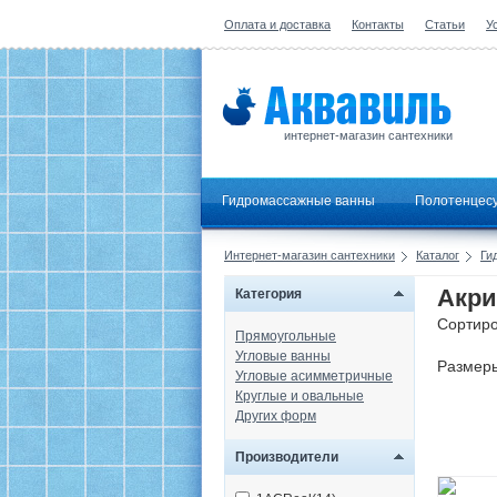
Оплата и доставка
Контакты
Статьи
У
интернет-магазин сантехники
Гидромассажные ванны
Полотенцес
Интернет-магазин сантехники
Каталог
Ги
Акри
Категория
Сортиро
Прямоугольные
Угловые ванны
Размер
Угловые асимметричные
Круглые и овальные
Других форм
Производители