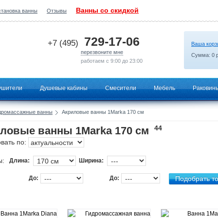
Ванны со скидкой
становка ванны
Отзывы
2026-07-16 13:47:15
729-17-06
+7 (495)
Ваша корз
перезвоните мне
Сумма:
0
р
работаем с 9:00 до 23:00
ушители
Душевые кабины
Смесители
Мебель
Раковин
дромассажные ванны
Акриловые ванны 1Marka 170 см
44
ловые ванны 1Marka 170 см
вать по:
ы:
Длина:
Ширина:
До:
До: