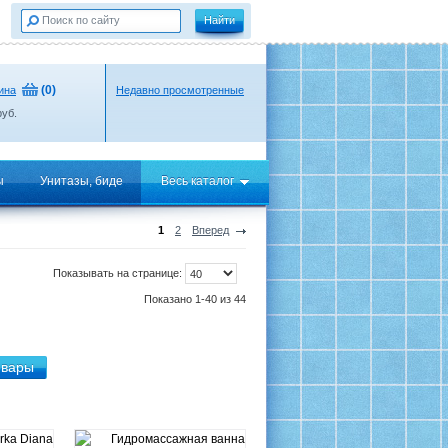
(
0
)
ина
Недавно просмотренные
уб.
ы
Унитазы, биде
Весь каталог
1
2
Вперед
Показывать на странице:
Показано 1-40 из 44