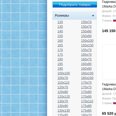
Гидромас
1Marka D
(левая)
ДхШхВ: 17
Размеры
Форма: Уг
Страна:
120
150x70
130
150x75
145 150
140
150x80
150
150x90
160
150x100
165
150x150
170
155x70
175
160x70
180
160x75
185
160x80
190
160x90
100x100
160x100
100x70
160x160
110x110
170x70
Гидромас
120x70
170x75
1Marka D
120x80
170x80
ДхШхВ: 17
120x120
170x90
Форма: Пр
130x70
170x110
Страна:
130x90
175x80
130x130
175x85
65 520 
135x95
180x70