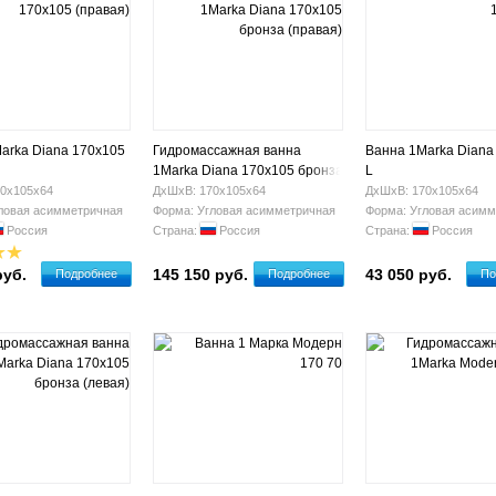
arka Diana 170х105
Гидромассажная ванна
Ванна 1Marka Diana
1Marka Diana 170х105 бронза
L
(правая)
0х105х64
ДхШхВ: 170х105х64
ДхШхВ: 170х105х64
ловая асимметричная
Форма: Угловая асимметричная
Форма: Угловая асимм
Россия
Страна:
Россия
Страна:
Россия
руб.
145 150 руб.
43 050 руб.
Подробнее
Подробнее
По