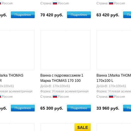
Россия
Страна:
Россия
Страна:
Россия
руб.
70 420 руб.
63 420 руб.
Подробнее
Подробнее
По
Marka THOMAS
Ванна с гидромассажем 1
Ванна 1Marka THO
R
Марка THOMAS 170 100
170х100 L
(правая)
0х100х61
ДхШхВ: 170х100х61
ДхШхВ: 170х100х61
ловая асимметричная
Форма: Угловая асимметричная
Форма: Угловая асимм
Россия
Страна:
Россия
Страна:
Россия
руб.
65 300 руб.
33 960 руб.
Подробнее
Подробнее
По