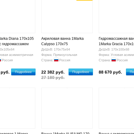
arka Diana 170х105
Акриловая ванна 1Marka
Гидромассажная ва
 с гидромассажем
Calypso 170х75
1Marka Gracia 170х
правая/левая (испо
0х105х64
ДхШхВ: 170х75х64
ДхШхВ: 170х100х68
бронза)
ловая асимметричная
Форма: Прямоугольная
Форма: Угловая асимм
Россия
Страна:
Россия
Страна:
Россия
 руб.
22 382 руб.
88 670 руб.
Подробнее
Подробнее
По
27 180 руб.