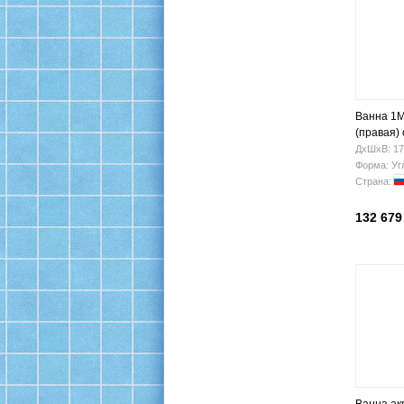
Ванна 1M
(правая)
ДхШхВ: 17
Форма: Уг
Страна:
132 679