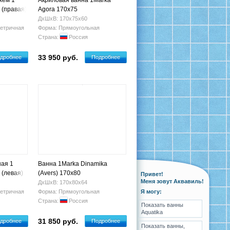
жем 1
Акриловая ванна 1Marka
 (правая)
Agora 170x75
ДхШхВ: 170х75х60
етричная
Форма: Прямоугольная
Страна:
Россия
33 950 руб.
дробнее
Подробнее
ая 1
Ванна 1Marka Dinamika
 (левая)
(Avers) 170x80
Привет!
Меня зовут Аквавиль!
ДхШхВ: 170х80х64
етричная
Форма: Прямоугольная
Я могу:
Страна:
Россия
Показать ванны
Aquatika
31 850 руб.
дробнее
Подробнее
Показать ванны,