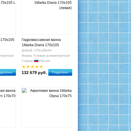
 170x105
Гидромассажная ванна
1Marka Diana 170х105
(левая)
ДхШхВ: 170х105х64
етричная
Форма: Угловая асимметричная
Страна:
Россия
132 679 руб.
дробнее
Подробнее