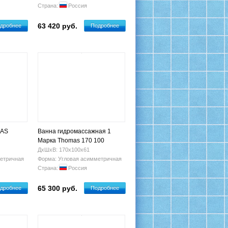
Страна:
Россия
63 420 руб.
дробнее
Подробнее
MAS
Ванна гидромассажная 1
Марка Thomas 170 100
(левая)
ДхШхВ: 170х100х61
етричная
Форма: Угловая асимметричная
Страна:
Россия
65 300 руб.
дробнее
Подробнее