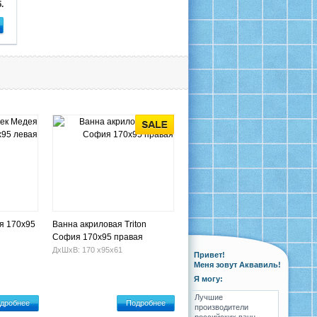
.
я 170х95
Ванна акриловая Triton
София 170х95 правая
ДхШхВ: 170 х95х61
Привет!
Меня зовут Аквавиль!
Я могу:
Лучшие
дробнее
Подробнее
производители