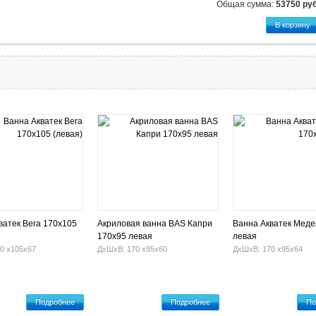
Общая сумма:
53750
руб
ватек Вега 170х105
Акриловая ванна BAS Капри
Ванна Акватек Меде
170x95 левая
левая
0 х105х67
ДхШхВ: 170 х95х60
ДхШхВ: 170 х95х64
Подробнее
Подробнее
По