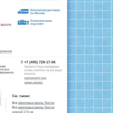
Бесплатная доставка
по Москве
Установка ванн
под ключ
 высоте
удование
+7 (495) 729-17-06
елие
Звоните! Наши менеджеры
тся все
готовы ответить на все ваши
документы
вопросы
перезвоните мне
задать вопрос
См. также:
Все
акриловые ванны Тритон
Все
акриловые ванны Тритон
длиной 170 см