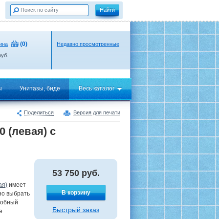
(
0
)
ина
Недавно просмотренные
уб.
ы
Унитазы, биде
Весь каталог
Поделиться
Версия для печати
0 (левая) с
53 750
руб.
ая)
имеет
В корзину
но выбрать
добный
Быстрый заказ
е