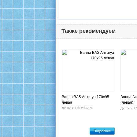
Также рекомендуем
Ванна BAS Антигуа 170х95
Ванна Ак
левая
(левая)
ДхШхВ: 170 х95х59
ДхШхВ: 17
Подробнее