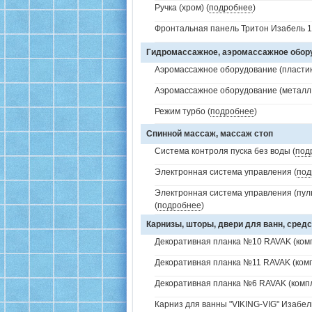
Ручка (хром) (
подробнее
)
Фронтальная панель Тритон Изабель 1
Гидромассажное, аэромассажное обо
Аэромассажное оборудование (пластик 
Аэромассажное оборудование (металл /
Режим турбо (
подробнее
)
Спинной массаж, массаж стоп
Система контроля пуска без воды (
под
Электронная система управления (
под
Электронная система управления (пуль
(
подробнее
)
Карнизы, шторы, двери для ванн, средс
Декоративная планка №10 RAVAK (комп
Декоративная планка №11 RAVAK (комп
Декоративная планка №6 RAVAK (компл
Карниз для ванны "VIKING-VIG" Изабел