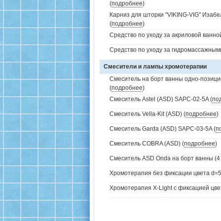
(
подробнее
)
Карниз для шторки "VIKING-VIG" Изабе
(
подробнее
)
Средство по уходу за акриловой ванной
Средство по уходу за гидромассажным
Смесители и лампы хромотерапии
Смеситель на борт ванны одно-позици
(
подробнее
)
Смеситель Astel (ASD) SAPC-02-5A (
по
Смеситель Vella-Kit (ASD) (
подробнее
)
Смеситель Garda (ASD) SAPC-03-5A (
п
Смеситель COBRA (ASD) (
подробнее
)
Смеситель ASD Onda на борт ванны (4 
Хромотерапия без фиксации цвета d=5
Хромотерапия X-Light с фиксацией цве