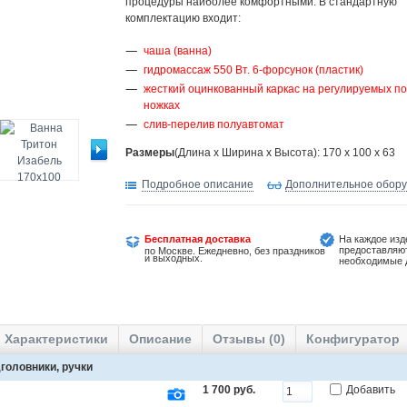
процедуры наиболее комфортными. В стандартную
комплектацию входит:
чаша (ванна)
гидромассаж 550 Вт. 6-форсунок (пластик)
жесткий оцинкованный каркас на регулируемых по
ножках
слив-перелив полуавтомат
Размеры
(Длина х Ширина х Высота): 170 x 100 x 63
Подробное описание
Дополнительное обор
Бесплатная доставка
На каждое изд
предоставляю
по Москве. Ежедневно, без праздников
и выходных.
необходимые 
Характеристики
Описание
Отзывы (0)
Конфигуратор
головники, ручки
1 700 руб.
Добавить