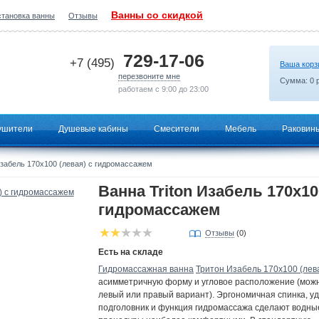
Ванны со скидкой
становка ванны
Отзывы
2026-07-10 04:18:00
729-17-06
+7 (495)
Ваша корз
перезвоните мне
Сумма:
0
р
работаем с 9:00 до 23:00
ушители
Душевые кабины
Смесители
Мебель
Раковин
Изабель 170х100 (левая) с гидромассажем
Ванна Triton Изабель 170х10
гидромассажем
Отзывы
(0)
Есть на складе
Гидромассажная ванна
Тритон Изабель 170х100 (лев
асимметричную форму и угловое расположение (мож
левый или правый вариант). Эргономичная спинка, у
подголовник и функция гидромассажа сделают водны